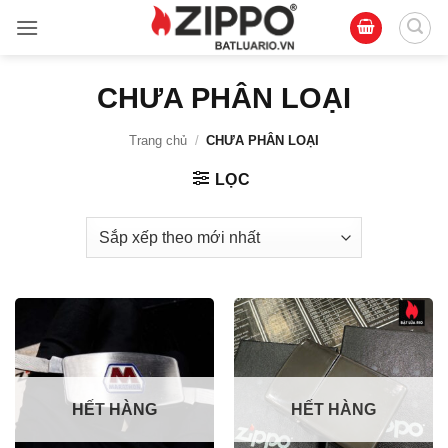
Bỏ
qua
nội
dung
CHƯA PHÂN LOẠI
Trang chủ
/
CHƯA PHÂN LOẠI
LỌC
HẾT HÀNG
HẾT HÀNG