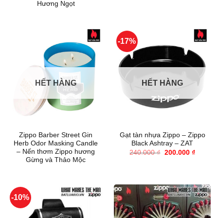
Hương Ngọt
-17%
HẾT HÀNG
HẾT HÀNG
Zippo Barber Street Gin
Gạt tàn nhựa Zippo – Zippo
Herb Odor Masking Candle
Black Ashtray – ZAT
– Nến thơm Zippo hương
Giá
Giá
240.000
₫
200.000
₫
gốc
hiện
Gừng và Thảo Mộc
là:
tại
240.000 ₫.
là:
200.000
-10%