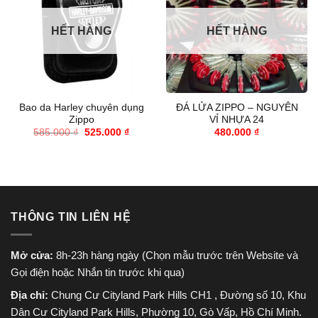
HẾT HÀNG
HẾT HÀNG
Bao da Harley chuyên dụng
ĐÁ LỬA ZIPPO – NGUYÊN
Zippo
VỈ NHỰA 24
Giá
Giá
585.000
₫
525.000
₫
480.000
₫
gốc
hiện
là:
tại
585.000 ₫.
là:
525.000 ₫.
THÔNG TIN LIÊN HỆ
Mở cửa:
8h-23h hàng ngày (Chọn mẫu trước trên Website và
Gọi điện hoặc Nhắn tin trước khi qua)
Địa chỉ:
Chung Cư Cityland Park Hills CH1 , Đường số 10, Khu
Dân Cư Cityland Park Hills, Phường 10, Gò Vấp, Hồ Chí Minh.