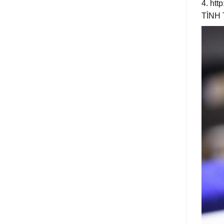
4. htt
TÌNH 