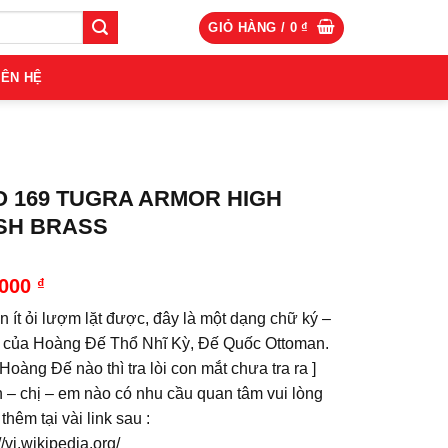
GIỎ HÀNG /
0
₫
IÊN HỆ
O 169 TUGRA ARMOR HIGH
SH BRASS
.000
₫
n ít ỏi lượm lặt được, đây là một dạng chữ ký –
 của Hoàng Đế Thổ Nhĩ Kỳ, Đế Quốc Ottoman.
 Hoàng Đế nào thì tra lòi con mắt chưa tra ra ]
 – chị – em nào có nhu cầu quan tâm vui lòng
thêm tại vài link sau :
//vi.wikipedia.org/