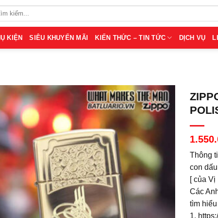
Ụ KIỆN
SIÊU KHUYẾN MÃI
KIẾN THỨC – TIN TỨC
DỊCH VỤ
L
ZIPP
POLI
1.550
Thông ti
con dấu
[ của Vị
Các Anh
tìm hiểu 
1. https: