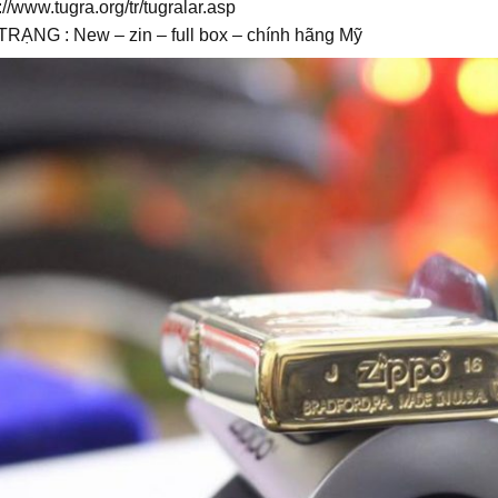
p://www.tugra.org/tr/tugralar.asp
TRẠNG : New – zin – full box – chính hãng Mỹ