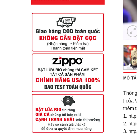
MÔ TẢ
Thông 
[ của 
thêm t
1. ht
2. htt
3. htt