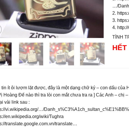
…/Dan
2. https
3. https
4. http:
TÌNH TR
HẾT
tin ít ỏi lượm lặt được, đây là một dạng chữ ký – con dấu củ
Vị Hoàng Đế nào thì tra lòi con mắt chưa tra ra ] Các Anh – chị
ại vài link sau :
tps://vi.wikipedia.org/…/Danh_s%C3%A1ch_sultan_c%E1%B
ps://en.wikipedia.org/wiki/Tughra
ps://translate.google.com.vn/translate…