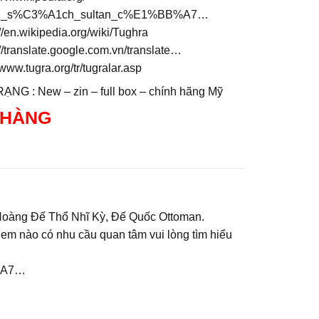
h_s%C3%A1ch_sultan_c%E1%BB%A7…
://en.wikipedia.org/wiki/Tughra
://translate.google.com.vn/translate…
//www.tugra.org/tr/tugralar.asp
ẠNG : New – zin – full box – chính hãng Mỹ
 HÀNG
a Hoàng Đế Thổ Nhĩ Kỳ, Đế Quốc Ottoman.
 – em nào có nhu cầu quan tâm vui lòng tìm hiểu
B%A7…