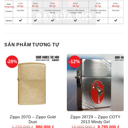
SẢN PHẨM TƯƠNG TỰ
-28%
-12%
Zippo 207G – Zippo Gold
Zippo 28729 – Zippo COTY
Dust
2013 Windy Girl
Giá
Giá
Giá
Giá
1.225.000
₫
880.000
₫
10.000.000
₫
8.795.000
₫