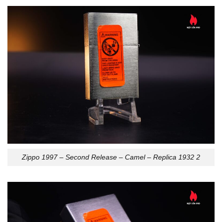
Zippo 1997 – Second Release – Camel – Replica 1932 2