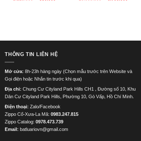
gốc
hiện
gốc
hiện
là:
tại
là:
tại
1.225.000 ₫.
là:
10.000.000 ₫.
là:
880.000 ₫.
8.79
THÔNG TIN LIÊN HỆ
Mở cửa:
8h-23h hàng ngày (Chọn mẫu trước trên Website và
Gọi điện hoặc Nhắn tin trước khi qua)
Địa chỉ:
Chung Cư Cityland Park Hills CH1 , Đường số 10, Khu
Dân Cư Cityland Park Hills, Phường 10, Gò Vấp, Hồ Chí Minh.
Điện thoại:
Zalo/Facebook
Zippo Cổ-Xưa-La Mã:
0983.247.815
Zippo Catalog:
0978.473.739
Email:
batluariovn@gmail.com