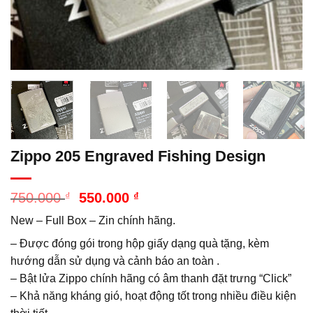
Zippo 205 Engraved Fishing Design
Giá
Giá
750.000
₫
550.000
₫
gốc
hiện
New – Full Box – Zin chính hãng.
là:
tại
750.000 ₫.
là:
– Được đóng gói trong hộp giấy dạng quà tặng, kèm
550.000 ₫.
hướng dẫn sử dụng và cảnh báo an toàn .
– Bật lửa Zippo chính hãng có âm thanh đặt trưng “Click”
– Khả năng kháng gió, hoạt động tốt trong nhiều điều kiện