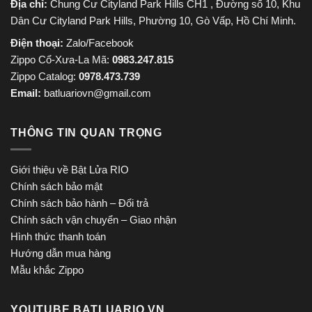
Địa chỉ:
Chung Cư Cityland Park Hills CH1 , Đường số 10, Khu
Dân Cư Cityland Park Hills, Phường 10, Gò Vấp, Hồ Chí Minh.
Điện thoại:
Zalo/Facebook
Zippo Cổ-Xưa-La Mã:
0983.247.815
Zippo Catalog:
0978.473.739
Email:
batluariovn@gmail.com
THÔNG TIN QUAN TRỌNG
Giới thiệu về Bật Lửa RIO
Chính sách bảo mật
Chính sách bảo hành – Đổi trả
Chính sách vận chuyển – Giao nhận
Hình thức thanh toán
Hướng dẫn mua hàng
Mẫu khắc Zippo
YOUTUBE BATLUARIO.VN