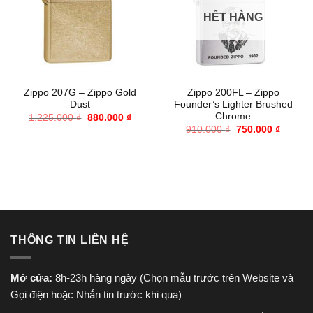
HẾT HÀNG
Zippo 207G – Zippo Gold
Zippo 200FL – Zippo
Dust
Founder’s Lighter Brushed
Chrome
Giá
Giá
1.225.000
₫
880.000
₫
gốc
hiện
Giá
Giá
910.000
₫
750.000
₫
là:
tại
gốc
hiện
1.225.000 ₫.
là:
là:
tại
880.000 ₫.
910.000 ₫.
là:
750.000
THÔNG TIN LIÊN HỆ
Mở cửa:
8h-23h hàng ngày (Chọn mẫu trước trên Website và
Gọi điện hoặc Nhắn tin trước khi qua)