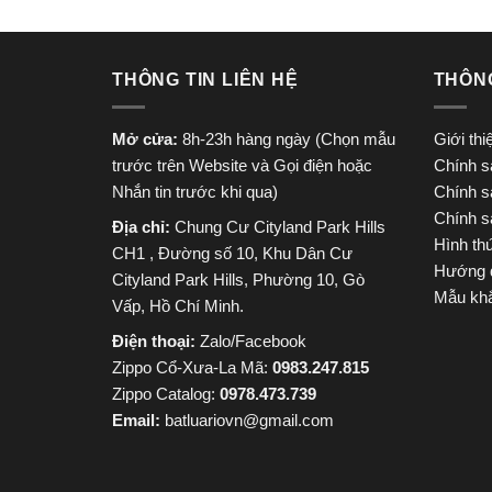
THÔNG TIN LIÊN HỆ
THÔN
Mở cửa:
8h-23h hàng ngày (Chọn mẫu
Giới th
trước trên Website và Gọi điện hoặc
Chính s
Nhắn tin trước khi qua)
Chính s
Chính s
Địa chỉ:
Chung Cư Cityland Park Hills
Hình th
CH1 , Đường số 10, Khu Dân Cư
Hướng 
Cityland Park Hills, Phường 10, Gò
Mẫu khắ
Vấp, Hồ Chí Minh.
Điện thoại:
Zalo/Facebook
Zippo Cổ-Xưa-La Mã:
0983.247.815
Zippo Catalog:
0978.473.739
Email:
batluariovn@gmail.com