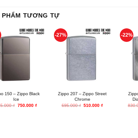
 PHẨM TƯƠNG TỰ
%
-27%
-22%
+
+
po 150 – Zippo Black
Zippo 207 – Zippo Street
Zipp
Ice
Chrome
Di
Giá
Giá
Giá
Giá
65.000
₫
750.000
₫
695.000
₫
510.000
₫
830.
gốc
hiện
gốc
hiện
là:
tại
là:
tại
965.000 ₫.
là:
695.000 ₫.
là:
750.000 ₫.
510.000 ₫.