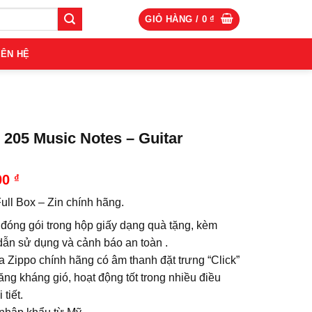
GIỎ HÀNG /
0
₫
IÊN HỆ
 205 Music Notes – Guitar
00
₫
ull Box – Zin chính hãng.
đóng gói trong hộp giấy dạng quà tặng, kèm
ẫn sử dụng và cảnh báo an toàn .
a Zippo chính hãng có âm thanh đặt trưng “Click”
ng kháng gió, hoạt động tốt trong nhiều điều
 tiết.