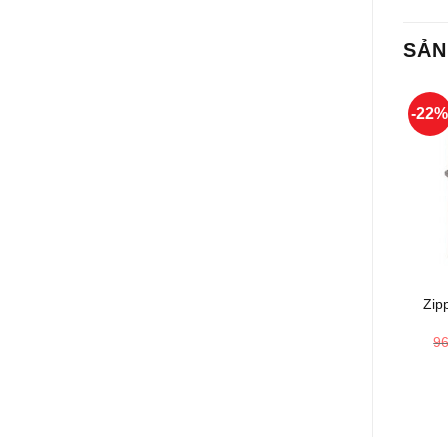
SẢN
-22
+
Zip
9