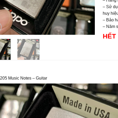
– Hàng 
– Sử dụ
huy hiệu
– Bảo hà
– Năm sả
HẾT
205 Music Notes – Guitar