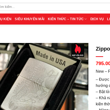
Ụ KIỆN
SIÊU KHUYẾN MÃI
KIẾN THỨC – TIN TỨC
DỊCH VỤ
L
Zippo
795.0
New – F
– Được 
hướng d
– Bật lử
– Khả nă
kiện thời