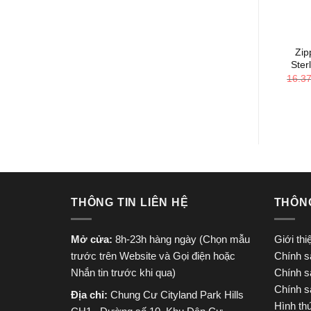
+
Zip
Ster
16.3
THÔNG TIN LIÊN HỆ
THÔN
Mở cửa:
8h-23h hàng ngày (Chọn mẫu
Giới th
trước trên Website và Gọi điện hoặc
Chính s
Nhắn tin trước khi qua)
Chính s
Chính s
Địa chỉ:
Chung Cư Cityland Park Hills
Hình th