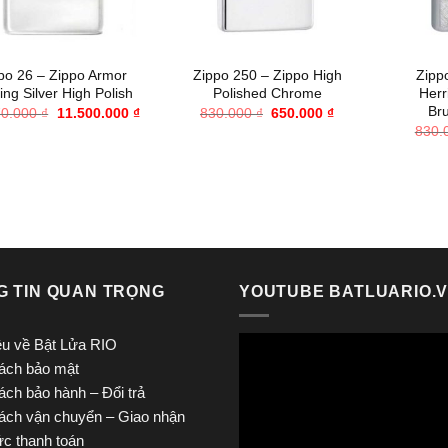
+
+
po 26 – Zippo Armor
Zippo 250 – Zippo High
Zipp
ling Silver High Polish
Polished Chrome
Her
Br
Giá
Giá
Giá
Giá
70.000
₫
11.500.000
₫
830.000
₫
650.000
₫
gốc
hiện
gốc
hiện
830.
là:
tại
là:
tại
16.370.000 ₫.
là:
830.000 ₫.
là:
11.500.000 ₫.
650.000 ₫.
G TIN QUAN TRỌNG
YOUTUBE BATLUARIO.
iệu về Bật Lửa RIO
ách bảo mật
ách bảo hành – Đổi trả
ách vận chuyển – Giao nhận
ức thanh toán