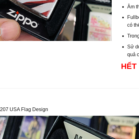
Âm th
Fullb
có th
Tron
Sử dụ
quả c
HẾT
 207 USA Flag Design