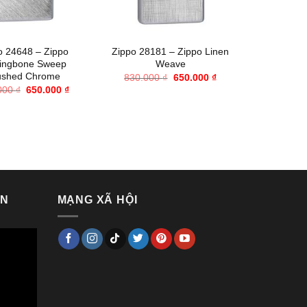
+
+
o 24648 – Zippo
Zippo 28181 – Zippo Linen
Zippo 207
ringbone Sweep
Weave
ushed Chrome
Giá
Giá
830.000
₫
650.000
₫
1.225.0
gốc
hiện
Giá
Giá
000
₫
650.000
₫
là:
tại
gốc
hiện
830.000 ₫.
là:
là:
tại
650.000 ₫.
830.000 ₫.
là:
650.000 ₫.
VN
MẠNG XÃ HỘI