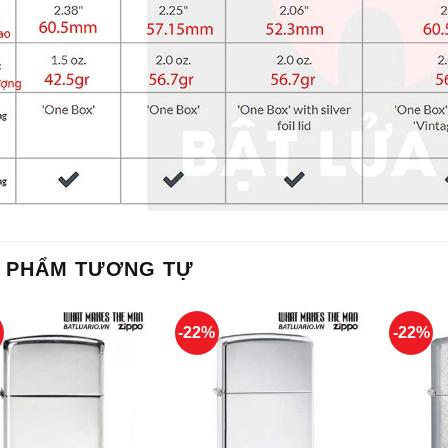
 PHẨM TƯƠNG TỰ
%
-22%
-22%