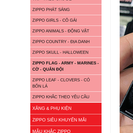
ZIPPO PHÁT SÁNG
ZIPPO GIRLS - CÔ GÁI
ZIPPO ANIMALS - ĐỘNG VẬT
ZIPPO COUNTRY - ĐỊA DANH
ZIPPO SKULL - HALLOWEEN
ZIPPO FLAG - ARMY - MARINES -
CỜ - QUÂN ĐỘI
ZIPPO LEAF - CLOVERS - CỎ
BỐN LÁ
ZIPPO KHẮC THEO YÊU CẦU
XĂNG & PHỤ KIỆN
ZIPPO SIÊU KHUYẾN MÃI
MẪU KHẮC ZIPPO