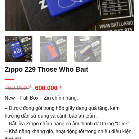
Zippo 229 Those Who Bait
Giá
Giá
750.000
₫
600.000
₫
gốc
hiện
New – Full Box – Zin chính hãng.
là:
tại
750.000 ₫.
là:
– Được đóng gói trong hộp giấy dạng quà tặng, kèm
600.000 ₫.
hướng dẫn sử dụng và cảnh báo an toàn .
– Bật lửa Zippo chính hãng có âm thanh đặt trưng “Click”
– Khả năng kháng gió, hoạt động tốt trong nhiều điều kiện