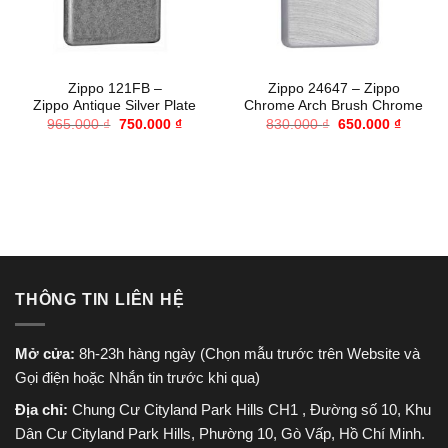
Zippo 121FB –
Zippo 24647 – Zippo
Zippo Antique Silver Plate
Chrome Arch Brush Chrome
Giá
Giá
Giá
Giá
965.000
₫
750.000
₫
830.000
₫
650.000
₫
gốc
hiện
gốc
hiện
là:
tại
là:
tại
965.000 ₫.
là:
830.000 ₫.
là:
750.000 ₫.
650.000
THÔNG TIN LIÊN HỆ
Mở cửa:
8h-23h hàng ngày (Chọn mẫu trước trên Website và
Gọi điện hoặc Nhắn tin trước khi qua)
Địa chỉ:
Chung Cư Cityland Park Hills CH1 , Đường số 10, Khu
Dân Cư Cityland Park Hills, Phường 10, Gò Vấp, Hồ Chí Minh.