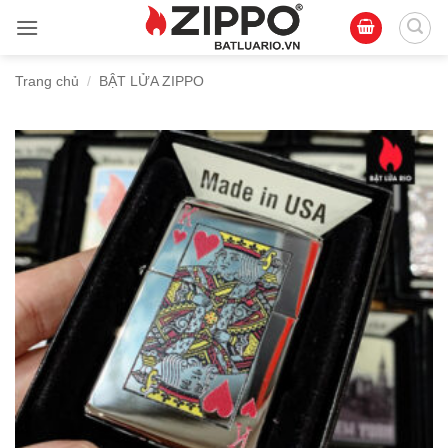
Bỏ
qua
nội
Trang chủ
/
BẬT LỬA ZIPPO
dung