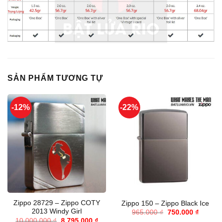
SẢN PHẨM TƯƠNG TỰ
-12%
-22%
Zippo 28729 – Zippo COTY
Zippo 150 – Zippo Black Ice
2013 Windy Girl
Giá
Giá
965.000
₫
750.000
₫
gốc
hiện
Giá
Giá
10.000.000
₫
8.795.000
₫