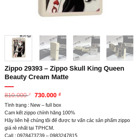
Zippo 29393 – Zippo Skull King Queen
Beauty Cream Matte
Giá
Giá
810.000
₫
730.000
₫
gốc
hiện
Tình trạng : New – full box
là:
tại
810.000 ₫.
là:
Cam kết zippo chính hãng 100%
730.000 ₫.
Hãy liên hệ chúng tôi để được tư vấn các sản phẩm zippo
giá rẻ nhất tại TPHCM.
Call : 0978473739 – 0983247815