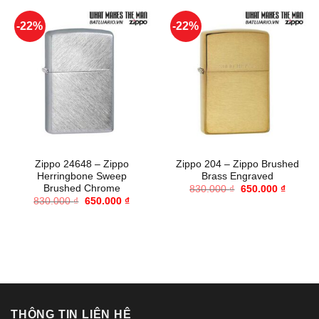
-22%
-22%
Zippo 24648 – Zippo
Zippo 204 – Zippo Brushed
Herringbone Sweep
Brass Engraved
Brushed Chrome
Giá
Giá
830.000
₫
650.000
₫
gốc
hiện
Giá
Giá
830.000
₫
650.000
₫
là:
tại
gốc
hiện
830.000 ₫.
là:
là:
tại
650.000
830.000 ₫.
là:
650.000 ₫.
THÔNG TIN LIÊN HỆ