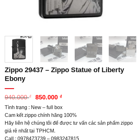
Zippo 29437 – Zippo Statue of Liberty
Ebony
Giá
Giá
940.000
₫
850.000
₫
gốc
hiện
Tình trạng : New – full box
là:
tại
940.000 ₫.
là:
Cam kết zippo chính hãng 100%
850.000 ₫.
Hãy liên hệ chúng tôi để được tư vấn các sản phẩm zippo
giá rẻ nhất tại TPHCM.
Call : 0978473739 – 0983247815