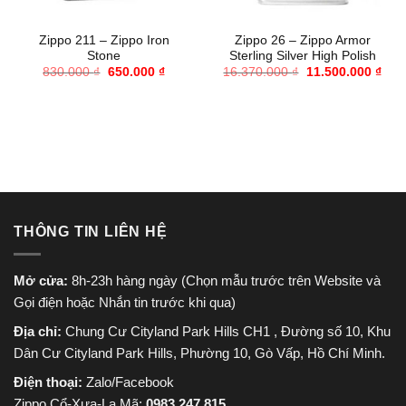
Zippo 211 – Zippo Iron
Zippo 26 – Zippo Armor
Stone
Sterling Silver High Polish
Giá
Giá
Giá
Giá
830.000
₫
650.000
₫
16.370.000
₫
11.500.000
₫
gốc
hiện
gốc
hiện
là:
tại
là:
tại
830.000 ₫.
là:
16.370.000 ₫.
là:
650.000 ₫.
11.5
THÔNG TIN LIÊN HỆ
Mở cửa:
8h-23h hàng ngày (Chọn mẫu trước trên Website và
Gọi điện hoặc Nhắn tin trước khi qua)
Địa chỉ:
Chung Cư Cityland Park Hills CH1 , Đường số 10, Khu
Dân Cư Cityland Park Hills, Phường 10, Gò Vấp, Hồ Chí Minh.
Điện thoại:
Zalo/Facebook
Zippo Cổ-Xưa-La Mã:
0983.247.815