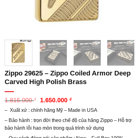
Zippo 29625 – Zippo Coiled Armor Deep
Carved High Polish Brass
Giá
Giá
1.815.000
₫
1.650.000
₫
gốc
hiện
– Xuất xứ : chính hãng Mỹ – Made in USA
là:
tại
1.815.000 ₫.
là:
– Bảo hành : trọn đời theo chế độ của hãng Zippo – Hỗ trợ
1.650.000 ₫.
bảo hành lỗi hao mòn trong quá trình sử dụng