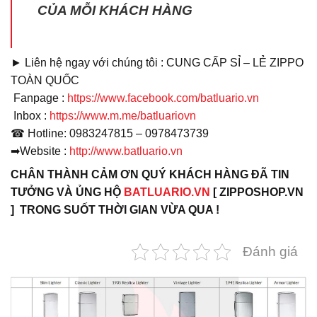
CỦA MỖI KHÁCH HÀNG
► Liên hệ ngay với chúng tôi : CUNG CẤP SỈ – LẺ ZIPPO
TOÀN QUỐC
Fanpage :
https://www.facebook.com/batluario.vn
Inbox :
https://www.m.me/batluariovn
☎
Hotline: 0983247815 – 0978473739
➡
Website :
http://www.batluario.vn
CHÂN THÀNH CẢM ƠN QUÝ KHÁCH HÀNG ĐÃ TIN
TƯỞNG VÀ ỦNG HỘ
BATLUARIO.VN
[ ZIPPOSHOP.VN
] TRONG SUỐT THỜI GIAN VỪA QUA !
Đánh giá