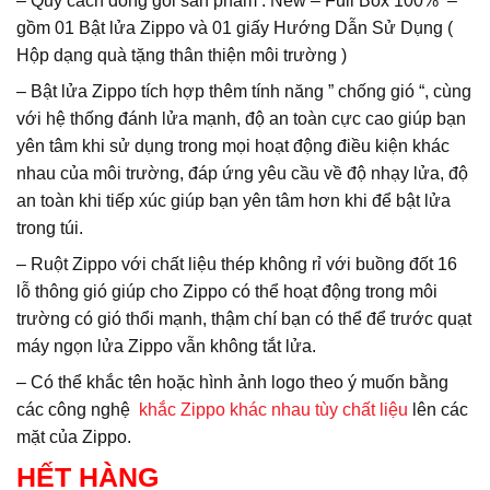
– Quy cách đóng gói sản phẩm : New – Full Box 100% –
gồm 01 Bật lửa Zippo và 01 giấy Hướng Dẫn Sử Dụng (
Hộp dạng quà tặng thân thiện môi trường )
– Bật lửa Zippo tích hợp thêm tính năng ” chống gió “, cùng
với hệ thống đánh lửa mạnh, độ an toàn cực cao giúp bạn
yên tâm khi sử dụng trong mọi hoạt động điều kiện khác
nhau của môi trường, đáp ứng yêu cầu về độ nhạy lửa, độ
an toàn khi tiếp xúc giúp bạn yên tâm hơn khi để bật lửa
trong túi.
– Ruột Zippo với chất liệu thép không rỉ với buồng đốt 16
lỗ thông gió giúp cho Zippo có thể hoạt động trong môi
trường có gió thổi mạnh, thậm chí bạn có thể để trước quạt
máy ngọn lửa Zippo vẫn không tắt lửa.
– Có thể khắc tên hoặc hình ảnh logo theo ý muốn bằng
các công nghệ
khắc Zippo khác nhau tùy chất liệu
lên các
mặt của Zippo.
HẾT HÀNG