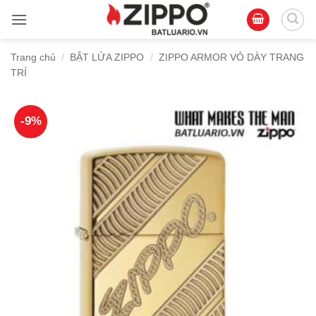
Bỏ
qua
nội
Trang chủ
/
BẬT LỬA ZIPPO
/
ZIPPO ARMOR VỎ DÀY TRANG
dung
TRÍ
-9%