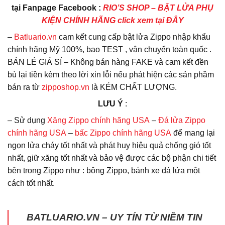
tại Fanpage Facebook :
RIO’S SHOP – BẬT LỬA PHỤ
KIỆN CHÍNH HÃNG click xem tại ĐÂY
–
Batluario.vn
cam kết cung cấp bật lửa Zippo nhập khẩu
chính hãng Mỹ 100%, bao TEST , vận chuyển toàn quốc .
BÁN LẺ GIÁ SỈ – Không bán hàng FAKE và cam kết đền
bù lại tiền kèm theo lời xin lỗi nếu phát hiện các sản phầm
bán ra từ
zipposhop.vn
là KÉM CHẤT LƯỢNG.
LƯU Ý
:
– Sử dụng
Xăng Zippo chính hãng USA
–
Đá lửa Zippo
chính hãng USA
–
bấc Zippo chính hãng USA
để mang lại
ngọn lửa cháy tốt nhất và phát huy hiệu quả chống gió tốt
nhất, giữ xăng tốt nhất và bảo vệ được các bộ phận chi tiết
bên trong Zippo như : bông Zippo, bánh xe đá lửa một
cách tốt nhất.
BATLUARIO.VN – UY TÍN TỪ NIỀM TIN