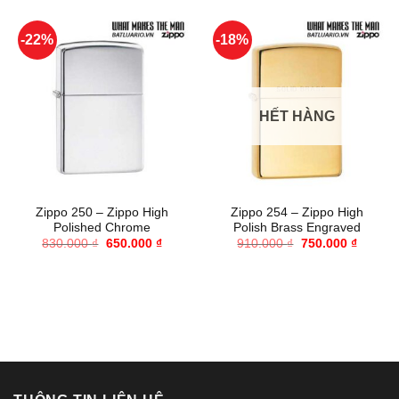
-22%
-18%
HẾT HÀNG
Zippo 250 – Zippo High
Zippo 254 – Zippo High
Polished Chrome
Polish Brass Engraved
Giá
Giá
Giá
Giá
830.000
₫
650.000
₫
910.000
₫
750.000
₫
gốc
hiện
gốc
hiện
là:
tại
là:
tại
830.000 ₫.
là:
910.000 ₫.
là:
650.000 ₫.
750.000