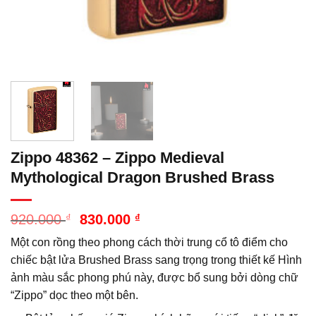
Zippo 48362 – Zippo Medieval
Mythological Dragon Brushed Brass
Giá
Giá
920.000
₫
830.000
₫
gốc
hiện
Một con rồng theo phong cách thời trung cổ tô điểm cho
là:
tại
920.000 ₫.
là:
chiếc bật lửa Brushed Brass sang trọng trong thiết kế Hình
830.000 ₫.
ảnh màu sắc phong phú này, được bổ sung bởi dòng chữ
“Zippo” dọc theo một bên.