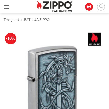
Bỏ
qua
nội
Trang chủ
/
BẬT LỬA ZIPPO
dung
-10%