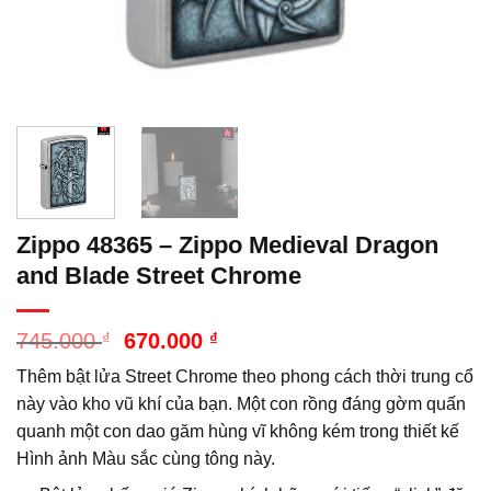
Zippo 48365 – Zippo Medieval Dragon
and Blade Street Chrome
Giá
Giá
745.000
₫
670.000
₫
gốc
hiện
Thêm bật lửa Street Chrome theo phong cách thời trung cổ
là:
tại
745.000 ₫.
là:
này vào kho vũ khí của bạn. Một con rồng đáng gờm quấn
670.000 ₫.
quanh một con dao găm hùng vĩ không kém trong thiết kế
Hình ảnh Màu sắc cùng tông này.