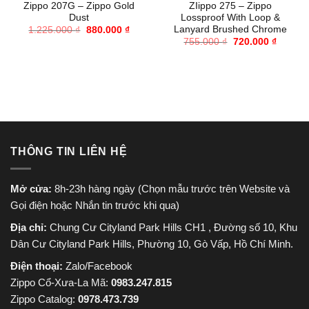
Zippo 207G – Zippo Gold
ZIippo 275 – Zippo
Dust
Lossproof With Loop &
Lanyard Brushed Chrome
Giá
Giá
1.225.000
₫
880.000
₫
gốc
hiện
Giá
Giá
755.000
₫
720.000
₫
là:
tại
gốc
hiện
1.225.000 ₫.
là:
là:
tại
880.000 ₫.
755.000 ₫.
là:
720.000
THÔNG TIN LIÊN HỆ
Mở cửa:
8h-23h hàng ngày (Chọn mẫu trước trên Website và
Gọi điện hoặc Nhắn tin trước khi qua)
Địa chỉ:
Chung Cư Cityland Park Hills CH1 , Đường số 10, Khu
Dân Cư Cityland Park Hills, Phường 10, Gò Vấp, Hồ Chí Minh.
Điện thoại:
Zalo/Facebook
Zippo Cổ-Xưa-La Mã:
0983.247.815
Zippo Catalog:
0978.473.739