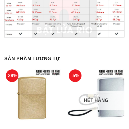
SẢN PHẨM TƯƠNG TỰ
-28%
-5%
HẾT HÀNG