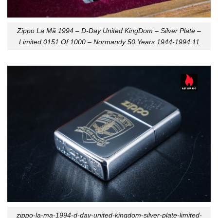
Zippo La Mã 1994 – D-Day United KingDom – Silver Plate –
Limited 0151 Of 1000 – Normandy 50 Years 1944-1994 11
zippo-la-ma-1994-d-day-united-kingdom-silver-plate-limited-