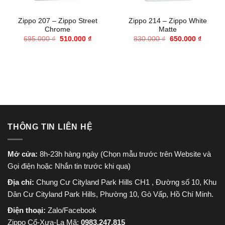
Zippo 207 – Zippo Street
Zippo 214 – Zippo White
Chrome
Matte
Giá
Giá
Giá
Giá
695.000
₫
510.000
₫
830.000
₫
650.000
₫
gốc
hiện
gốc
hiện
là:
tại
là:
tại
695.000 ₫.
là:
830.000 ₫.
là:
510.000 ₫.
650.000
THÔNG TIN LIÊN HỆ
Mở cửa:
8h-23h hàng ngày (Chọn mẫu trước trên Website và
Gọi điện hoặc Nhắn tin trước khi qua)
Địa chỉ:
Chung Cư Cityland Park Hills CH1 , Đường số 10, Khu
Dân Cư Cityland Park Hills, Phường 10, Gò Vấp, Hồ Chí Minh.
Điện thoại:
Zalo/Facebook
Zippo Cổ-Xưa-La Mã:
0983.247.815