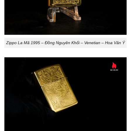
Zippo La Mã 1995 – Đồng Nguyên Khối – Venetian – Hoa Văn Ý