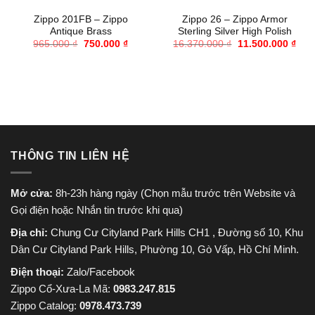
Zippo 201FB – Zippo
Zippo 26 – Zippo Armor
Antique Brass
Sterling Silver High Polish
Giá
Giá
Giá
Giá
965.000
₫
750.000
₫
16.370.000
₫
11.500.000
₫
gốc
hiện
gốc
hiện
là:
tại
là:
tại
965.000 ₫.
là:
16.370.000 ₫.
là:
750.000 ₫.
11.5
THÔNG TIN LIÊN HỆ
Mở cửa:
8h-23h hàng ngày (Chọn mẫu trước trên Website và
Gọi điện hoặc Nhắn tin trước khi qua)
Địa chỉ:
Chung Cư Cityland Park Hills CH1 , Đường số 10, Khu
Dân Cư Cityland Park Hills, Phường 10, Gò Vấp, Hồ Chí Minh.
Điện thoại:
Zalo/Facebook
Zippo Cổ-Xưa-La Mã:
0983.247.815
Zippo Catalog:
0978.473.739