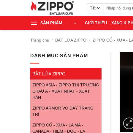
Bỏ
Tìm
qua
kiếm:
nội
SẢN PHẨM
GIỚI THIỆU
XĂNG & PH
dung
Trang chủ
/
BẬT LỬA ZIPPO
/
ZIPPO CỔ - XƯA - L
DANH MỤC SẢN PHẨM
BẬT LỬA ZIPPO
ZIPPO ASIA - ZIPPO THỊ TRƯỜNG
CHÂU Á - XUẤT NHẬT - XUẤT
HÀN
ZIPPO ARMOR VỎ DÀY TRANG
TRÍ
ZIPPO CỔ - XƯA - LA MÃ -
CANADA - HIẾM - ĐỘC - LẠ