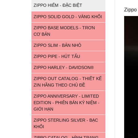
ZIPPO HIẾM - ĐẶC BIỆT
Zippo 
ZIPPO SOLID GOLD - VÀNG KHỐI
ZIPPO BASE MODELS - TRƠN
CƠ BẢN
ZIPPO SLIM - BẢN NHỎ
ZIPPO PIPE - HÚT TẨU
ZIPPO HARLEY - DAVIDSON®
ZIPPO OUT CATALOG - THIẾT KẾ
ZIN HÃNG THEO CHỦ ĐỀ
ZIPPO ANNIVERSARY - LIMITED
EDITION - PHIÊN BẢN KỶ NIỆM -
GIỚI HẠN
ZIPPO STERLING SILVER - BẠC
KHỐI
ZIPPO CATALOG - HÌNH TRANG