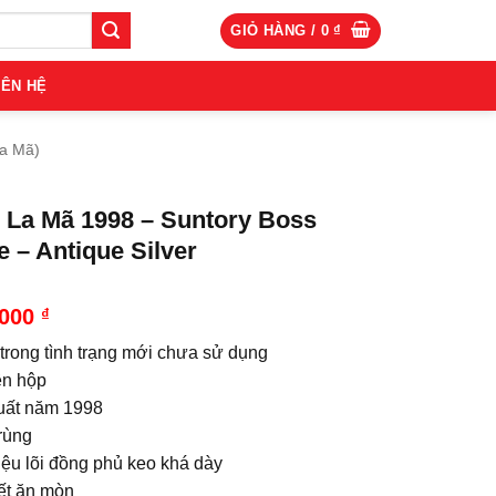
GIỎ HÀNG /
0
₫
IÊN HỆ
La Mã)
 La Mã 1998 – Suntory Boss
e – Antique Silver
.000
₫
 trong tình trạng mới chưa sử dụng
n hộp
uất năm 1998
rùng
iệu lõi đồng phủ keo khá dày
iết ăn mòn