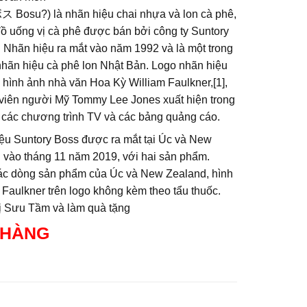
ス Bosu?) là nhãn hiệu chai nhựa và lon cà phê,
đồ uống vị cà phê được bán bởi công ty Suntory
. Nhãn hiệu ra mắt vào năm 1992 và là một trong
hãn hiệu cà phê lon Nhật Bản. Logo nhãn hiệu
 hình ảnh nhà văn Hoa Kỳ William Faulkner,[1],
 viên người Mỹ Tommy Lee Jones xuất hiện trong
t các chương trình TV và các bảng quảng cáo.
ệu Suntory Boss được ra mắt tại Úc và New
 vào tháng 11 năm 2019, với hai sản phẩm.
ác dòng sản phẩm của Úc và New Zealand, hình
Faulkner trên logo không kèm theo tẩu thuốc.
rị Sưu Tầm và làm quà tặng
 HÀNG