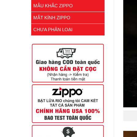
MẪU KHẮC ZIPPO
MẮT KÍNH ZIPPO
CHƯA PHÂN LOẠI