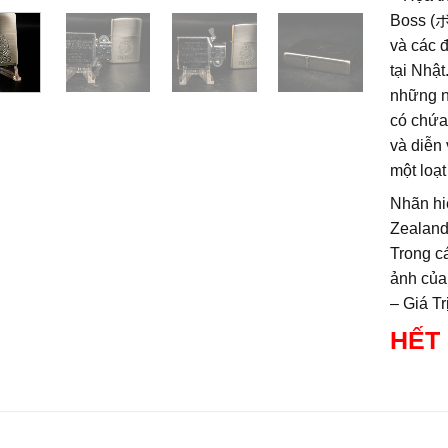
Boss (ボ
và các 
tại Nhật
những n
có chứa
và diễn
một loạ
Nhãn hi
Zealand
Trong c
ảnh của 
– Giá T
HẾT