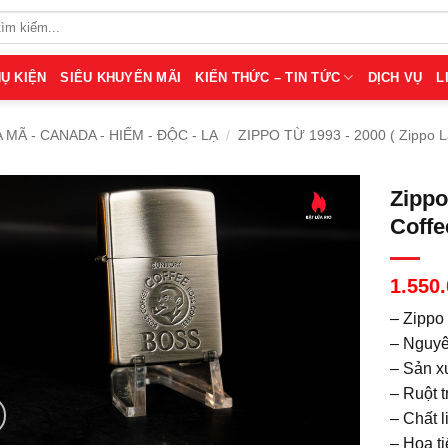
Ụ KIỆN
SIÊU KHUYẾN MÃI
KIẾN THỨC – TIN TỨC
DỊCH VỤ
L
A MÃ - CANADA - HIẾM - ĐỘC - LẠ
/
ZIPPO TỪ 1993 - 2000 ( Zippo 
Zippo
Coffe
1.550
– Zippo
– Nguyê
– Sản x
– Ruột t
– Chất l
– Họa t