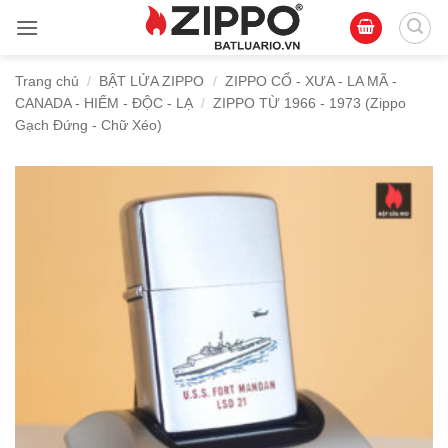
Bỏ
qua
nội
Trang chủ
/
BẬT LỬA ZIPPO
/
ZIPPO CỔ - XƯA - LA MÃ -
dung
CANADA - HIẾM - ĐỘC - LẠ
/
ZIPPO TỪ 1966 - 1973 (Zippo
Gạch Đứng - Chữ Xéo)