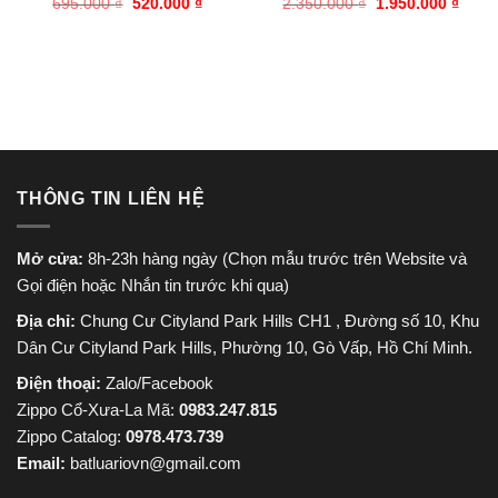
Giá
Giá
Giá
Giá
695.000
₫
520.000
₫
2.350.000
₫
1.950.000
₫
gốc
hiện
gốc
hiện
là:
tại
là:
tại
695.000 ₫.
là:
2.350.000 ₫.
là:
520.000 ₫.
1.950
THÔNG TIN LIÊN HỆ
Mở cửa:
8h-23h hàng ngày (Chọn mẫu trước trên Website và
Gọi điện hoặc Nhắn tin trước khi qua)
Địa chỉ:
Chung Cư Cityland Park Hills CH1 , Đường số 10, Khu
Dân Cư Cityland Park Hills, Phường 10, Gò Vấp, Hồ Chí Minh.
Điện thoại:
Zalo/Facebook
Zippo Cổ-Xưa-La Mã:
0983.247.815
Zippo Catalog:
0978.473.739
Email:
batluariovn@gmail.com