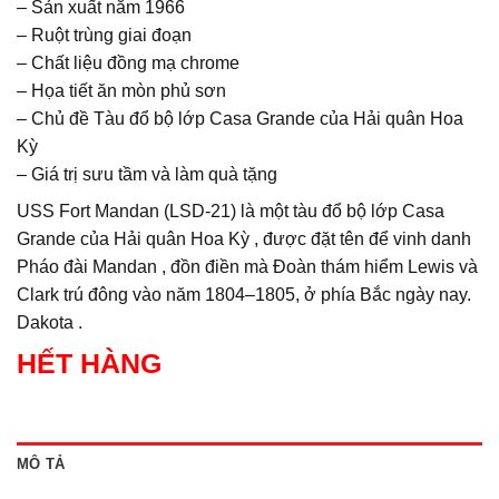
– Sản xuất năm 1966
– Ruột trùng giai đoạn
– Chất liệu đồng mạ chrome
– Họa tiết ăn mòn phủ sơn
– Chủ đề Tàu đổ bộ lớp Casa Grande của Hải quân Hoa
Kỳ
– Giá trị sưu tầm và làm quà tặng
USS Fort Mandan (LSD-21) là một tàu đổ bộ lớp Casa
Grande của Hải quân Hoa Kỳ , được đặt tên để vinh danh
Pháo đài Mandan , đồn điền mà Đoàn thám hiểm Lewis và
Clark trú đông vào năm 1804–1805, ở phía Bắc ngày nay.
Dakota .
HẾT HÀNG
MÔ TẢ