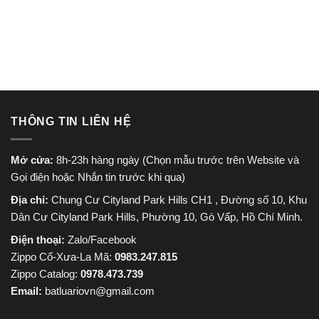
gốc
hiện
gốc
hiện
là:
tại
là:
tại
830.000 ₫.
là:
830.000 ₫.
là:
650.000 ₫.
650.000
THÔNG TIN LIÊN HỆ
Mở cửa:
8h-23h hàng ngày (Chọn mẫu trước trên Website và
Gọi điện hoặc Nhắn tin trước khi qua)
Địa chỉ:
Chung Cư Cityland Park Hills CH1 , Đường số 10, Khu
Dân Cư Cityland Park Hills, Phường 10, Gò Vấp, Hồ Chí Minh.
Điện thoại:
Zalo/Facebook
Zippo Cổ-Xưa-La Mã:
0983.247.815
Zippo Catalog:
0978.473.739
Email:
batluariovn@gmail.com