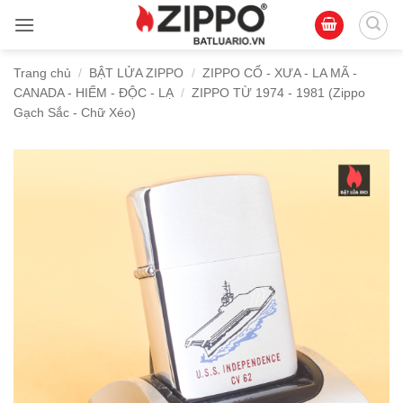
Bỏ
qua
nội
Trang chủ
/
BẬT LỬA ZIPPO
/
ZIPPO CỔ - XƯA - LA MÃ -
dung
CANADA - HIẾM - ĐỘC - LẠ
/
ZIPPO TỪ 1974 - 1981 (Zippo
Gạch Sắc - Chữ Xéo)