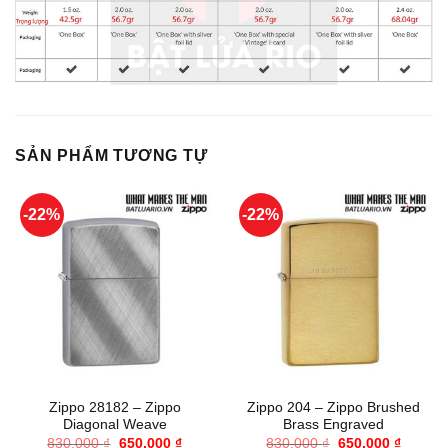
SẢN PHẨM TƯƠNG TỰ
-22%
-22%
Zippo 28182 – Zippo
Zippo 204 – Zippo Brushed
Diagonal Weave
Brass Engraved
Giá
Giá
Giá
Giá
830.000
₫
650.000
₫
830.000
₫
650.000
₫