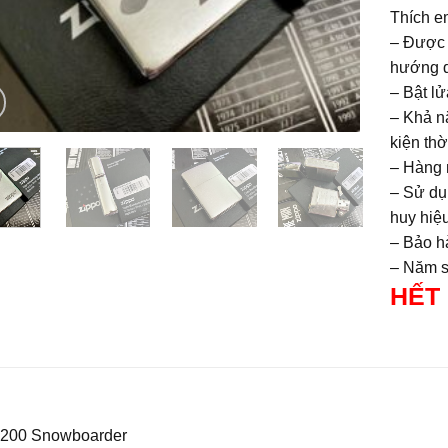
Thích em
– Được 
hướng d
– Bật lử
– Khả nă
kiện thời
– Hàng 
– Sử dụ
huy hiệu
– Bảo hà
– Năm sả
HẾT
 200 Snowboarder