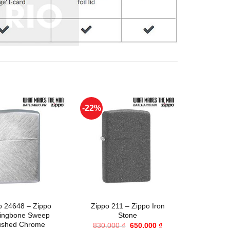
-22%
-25%
+
+
o 24648 – Zippo
Zippo 211 – Zippo Iron
Zippo 205
ringbone Sweep
Stone
C
ushed Chrome
Giá
Giá
830.000
₫
650.000
₫
695.00