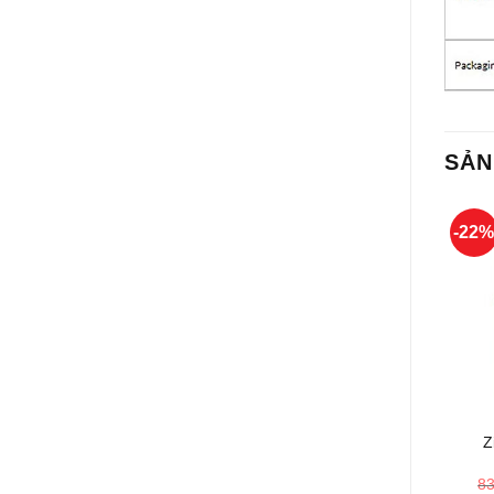
SẢN
-22
+
Z
8