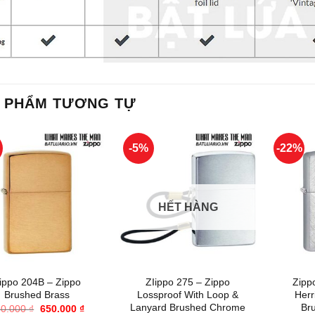
 PHẨM TƯƠNG TỰ
%
-5%
-22%
HẾT HÀNG
+
+
ippo 204B – Zippo
ZIippo 275 – Zippo
Zipp
Brushed Brass
Lossproof With Loop &
Her
Lanyard Brushed Chrome
Br
Giá
Giá
30.000
₫
650.000
₫