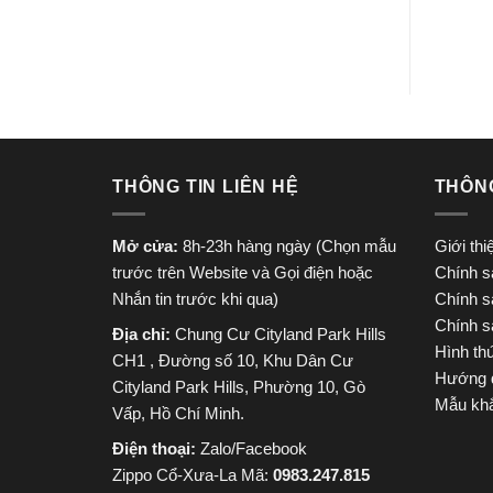
THÔNG TIN LIÊN HỆ
THÔN
Mở cửa:
8h-23h hàng ngày (Chọn mẫu
Giới th
trước trên Website và Gọi điện hoặc
Chính s
Nhắn tin trước khi qua)
Chính s
Chính s
Địa chỉ:
Chung Cư Cityland Park Hills
Hình th
CH1 , Đường số 10, Khu Dân Cư
Hướng 
Cityland Park Hills, Phường 10, Gò
Mẫu khắ
Vấp, Hồ Chí Minh.
Điện thoại:
Zalo/Facebook
Zippo Cổ-Xưa-La Mã:
0983.247.815