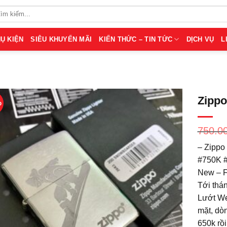
Ụ KIỆN
SIÊU KHUYẾN MÃI
KIẾN THỨC – TIN TỨC
DỊCH VỤ
L
Zippo
%
750.0
– Zippo
#750K #
New – F
Tới thá
Lướt Web
mặt, dò
650k rồi