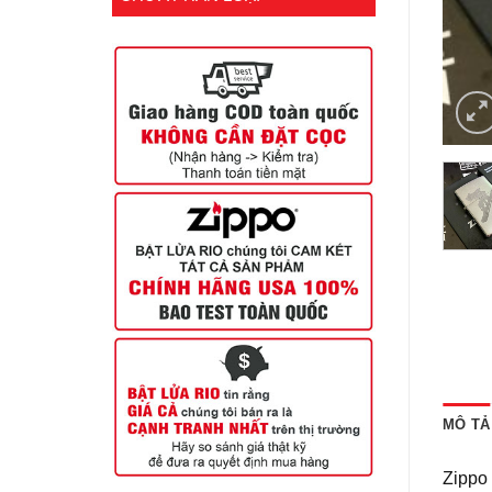
MÔ TẢ
Zippo