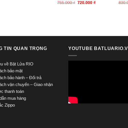
gốc
hiện
Giá
Giá
755.000
₫
720.000
₫
830.
là:
tại
gốc
hiện
830.000 ₫.
là:
là:
tại
650.000 ₫.
755.000 ₫.
là:
720.000 ₫.
G TIN QUAN TRỌNG
YOUTUBE BATLUARIO.
iệu về Bật Lửa RIO
ách bảo mật
ách bảo hành – Đổi trả
ách vận chuyển – Giao nhận
ức thanh toán
dẫn mua hàng
c Zippo