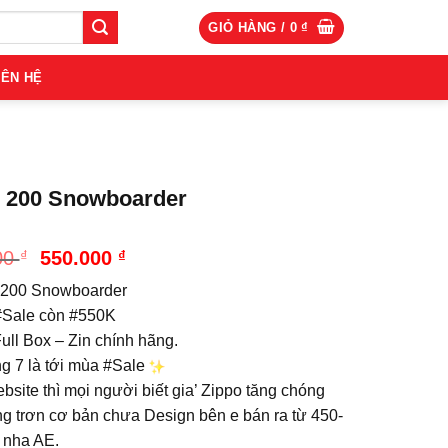
GIỎ HÀNG /
0
₫
IÊN HỆ
 200 Snowboarder
Giá
Giá
00
₫
550.000
₫
gốc
hiện
 200 Snowboarder
là:
tại
750.000 ₫.
là:
Sale còn #550K
550.000 ₫.
ull Box – Zin chính hãng.
ng 7 là tới mùa #Sale
site thì mọi người biết gia’ Zippo tăng chóng
ng trơn cơ bản chưa Design bên e bán ra từ 450-
 nha AE.