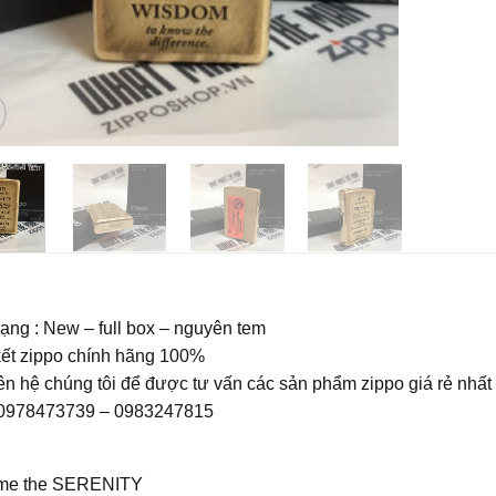
rạng : New – full box – nguyên tem
ết zippo chính hãng 100%
ên hệ chúng tôi để được tư vấn các sản phẩm zippo giá rẻ nhấ
: 0978473739 – 0983247815
 me the SERENITY