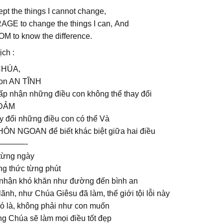
ept the things I cannot change,
GE to change the things I can, And
M to know the difference.
ch :
CHÚA,
on AN TĨNH
ấp nhận những điều con không thể thay đổi
ĐẢM
y đổi những điều con có thể Và
ÔN NGOAN để biết khác biệt giữa hai điều
———-
từng ngày
g thức từng phút
nhận khó khăn như đường đến bình an
ãnh, như Chúa Giêsu đã làm, thế giới tội lỗi này
ó là, không phải như con muốn
ng Chúa sẽ làm mọi điều tốt đẹp