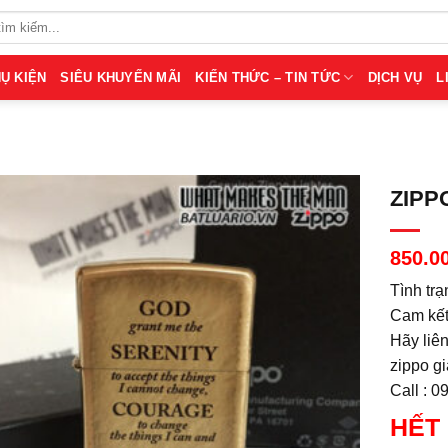
Ụ KIỆN
SIÊU KHUYẾN MÃI
KIẾN THỨC – TIN TỨC
DỊCH VỤ
L
ZIPP
850.0
Tình trạ
Cam kết
Hãy liê
zippo g
Call : 
HẾT