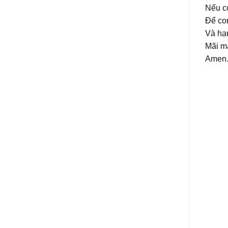
Nếu c
Để co
Và hạ
Mãi m
Amen