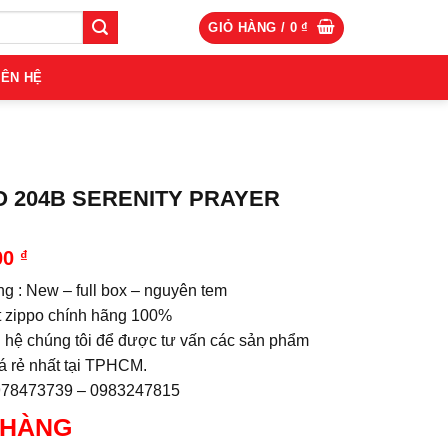
GIỎ HÀNG /
0
₫
IÊN HỆ
O 204B SERENITY PRAYER
00
₫
ng : New – full box – nguyên tem
 zippo chính hãng 100%
n hệ chúng tôi để được tư vấn các sản phẩm
iá rẻ nhất tại TPHCM.
0978473739 – 0983247815
 HÀNG