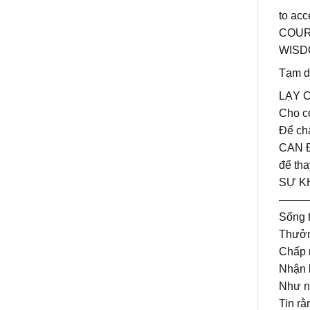
to acc
COURA
WISDO
Tạm dị
LẠY 
Cho c
Để ch
CAN 
để tha
SỰ KH
———
Sống 
Thưởn
Chấp 
Nhận l
Như n
Tin rằ