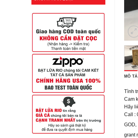
MÔ TẢ
Tình t
Cam k
Hãy li
Call 
GOD,
grant