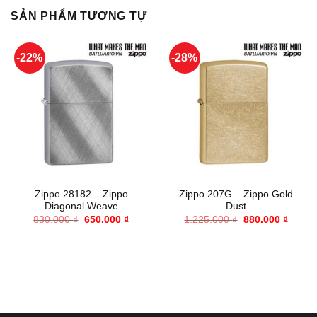
SẢN PHẨM TƯƠNG TỰ
-22%
-28%
Zippo 28182 – Zippo
Zippo 207G – Zippo Gold
Diagonal Weave
Dust
Giá
Giá
Giá
Giá
830.000
₫
650.000
₫
1.225.000
₫
880.000
₫
gốc
hiện
gốc
hiện
là:
tại
là:
tại
830.000 ₫.
là:
1.225.000 ₫.
là:
650.000 ₫.
880.00