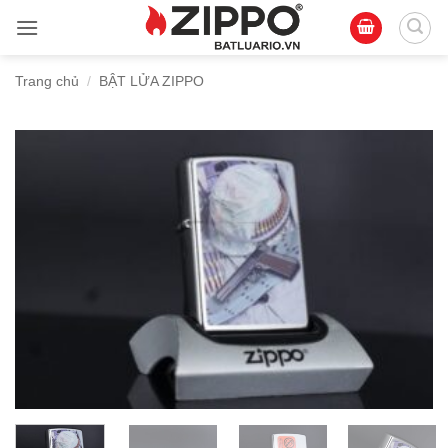
Bỏ
qua
nội
Trang chủ
/
BẬT LỬA ZIPPO
dung