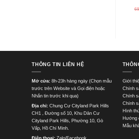
6
THÔNG TIN LIÊN HỆ
THÔN
Mở cửa:
8h-23h hàng ngày (Chọn mẫu
Giới th
trước trên Website và Gọi điện hoặc
Chính s
Nhắn tin trước khi qua)
Chính s
Chính s
Địa chỉ:
Chung Cư Cityland Park Hills
Hình th
CH1 , Đường số 10, Khu Dân Cư
Hướng 
Cityland Park Hills, Phường 10, Gò
Mẫu khắ
Vấp, Hồ Chí Minh.
Điện thoại:
Zalo/Facebook