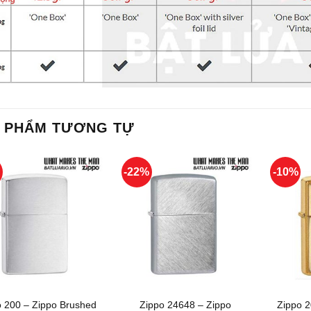
 PHẨM TƯƠNG TỰ
%
-22%
-10%
+
+
o 200 – Zippo Brushed
Zippo 24648 – Zippo
Zippo 2