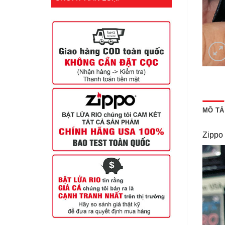
MÔ TẢ
Zippo