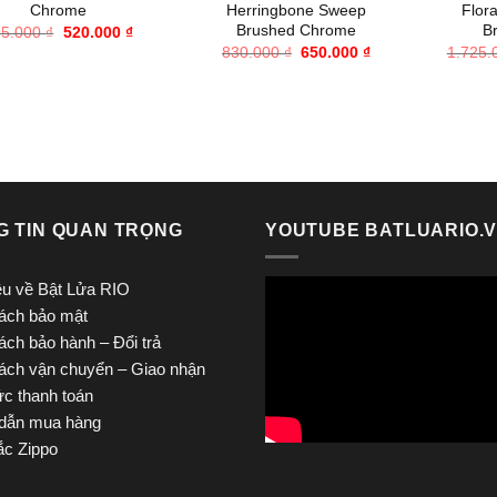
Chrome
Herringbone Sweep
Flor
Brushed Chrome
B
Giá
Giá
95.000
₫
520.000
₫
gốc
hiện
Giá
Giá
830.000
₫
650.000
₫
1.725
là:
tại
gốc
hiện
695.000 ₫.
là:
là:
tại
520.000 ₫.
830.000 ₫.
là:
650.000 ₫.
G TIN QUAN TRỌNG
YOUTUBE BATLUARIO.
iệu về Bật Lửa RIO
ách bảo mật
ách bảo hành – Đổi trả
ách vận chuyển – Giao nhận
ức thanh toán
dẫn mua hàng
c Zippo