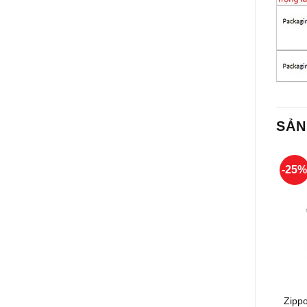
SẢN
-25
+
Zipp