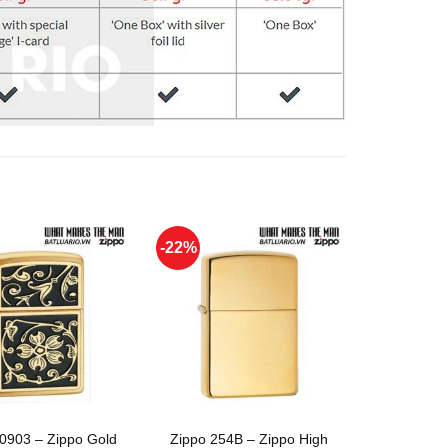
-22%
-22%
+
+
0903 – Zippo Gold
Zippo 254B – Zippo High
Zippo 