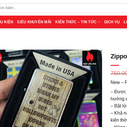
Ụ KIỆN
SIÊU KHUYẾN MÃI
KIẾN THỨC – TIN TỨC
DỊCH VỤ
L
Zippo
%
750.0
New – F
– Được 
hướng d
– Bật lử
– Khả nă
kiện thời