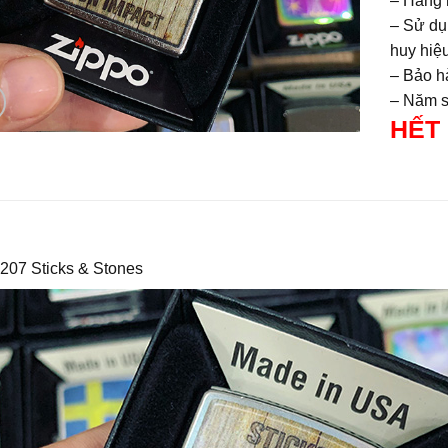
– Hàng 
– Sử dụ
huy hiệu
– Bảo hà
– Năm sả
HẾT
 207 Sticks & Stones