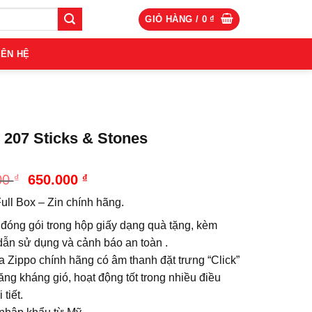
GIỎ HÀNG /
0
₫
IÊN HỆ
 207 Sticks & Stones
Giá
Giá
00
₫
650.000
₫
gốc
hiện
ull Box – Zin chính hãng.
là:
tại
750.000 ₫.
là:
đóng gói trong hộp giấy dạng quà tặng, kèm
650.000 ₫.
ẫn sử dụng và cảnh báo an toàn .
a Zippo chính hãng có âm thanh đặt trưng “Click”
ng kháng gió, hoạt động tốt trong nhiều điều
 tiết.