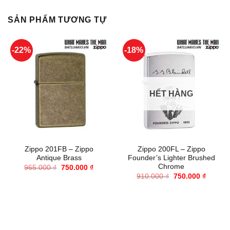
SẢN PHẨM TƯƠNG TỰ
-22%
-18%
HẾT HÀNG
Zippo 201FB – Zippo
Zippo 200FL – Zippo
Antique Brass
Founder’s Lighter Brushed
Chrome
Giá
Giá
965.000
₫
750.000
₫
gốc
hiện
Giá
Giá
910.000
₫
750.000
₫
là:
tại
gốc
hiện
965.000 ₫.
là:
là:
tại
750.000 ₫.
910.000 ₫.
là:
750.000