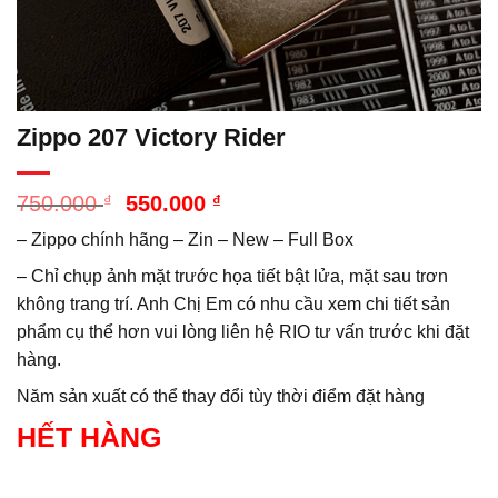
Zippo 207 Victory Rider
Giá
Giá
750.000
₫
550.000
₫
gốc
hiện
– Zippo chính hãng – Zin – New – Full Box
là:
tại
750.000 ₫.
là:
– Chỉ chụp ảnh mặt trước họa tiết bật lửa, mặt sau trơn
550.000 ₫.
không trang trí. Anh Chị Em có nhu cầu xem chi tiết sản
phẩm cụ thể hơn vui lòng liên hệ RIO tư vấn trước khi đặt
hàng.
Năm sản xuất có thể thay đổi tùy thời điểm đặt hàng
HẾT HÀNG