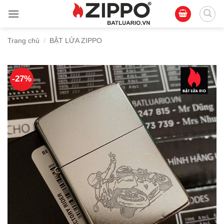
Bỏ
qua
nội
Trang chủ
/
BẬT LỬA ZIPPO
dung
-27%