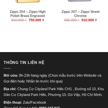
Zippo 254 – Zippo High
Zippo 207 – Zippo Street
Polish Brass Engraved
Chrome
Giá
Giá
Giá
Giá
910.000
₫
750.000
₫
695.000
₫
510.000
₫
gốc
hiện
gốc
hiện
là:
tại
là:
tại
910.000 ₫.
là:
695.000 ₫.
là:
750.000 ₫.
510.000
THÔNG TIN LIÊN HỆ
Mở cửa:
8h-23h hàng ngày (Chọn mẫu trước trên Website và
Gọi điện hoặc Nhắn tin trước khi qua)
Địa chỉ:
Chung Cư Cityland Park Hills CH1 , Đường số 10, Khu
Dân Cư Cityland Park Hills, Phường 10, Gò Vấp, Hồ Chí Minh.
Điện thoại:
Zalo/Facebook