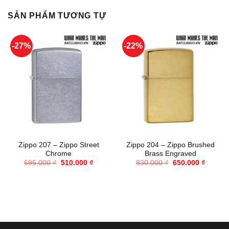
SẢN PHẨM TƯƠNG TỰ
-27%
-22%
Zippo 207 – Zippo Street
Zippo 204 – Zippo Brushed
Chrome
Brass Engraved
Giá
Giá
Giá
Giá
695.000
₫
510.000
₫
830.000
₫
650.000
₫
gốc
hiện
gốc
hiện
là:
tại
là:
tại
695.000 ₫.
là:
830.000 ₫.
là:
510.000 ₫.
650.000