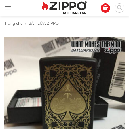
Bỏ
qua
nội
Trang chủ
/
BẬT LỬA ZIPPO
dung