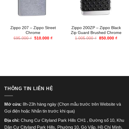
Zippo 207 – Zippo Street
Zippo 200ZP – Zippo Black
Chrome
Zip Guard Brushed Chrome
Giá
Giá
Giá
Giá
695.000
₫
510.000
₫
1.005.000
₫
850.000
₫
gốc
hiện
gốc
hiện
là:
tại
là:
tại
695.000 ₫.
là:
1.005.000 ₫.
là:
510.000 ₫.
850.00
THÔNG TIN LIÊN HỆ
Mở cửa:
8h-23h hàng ngày (Chọn mẫu trước trên Website và
Gọi điện hoặc Nhắn tin trước khi qua)
Địa chỉ:
Chung Cư Cityland Park Hills CH1 , Đường số 10, Khu
Dân Cư Cityland Park Hills, Phường 10, Gò Vấp, Hồ Chí Minh.