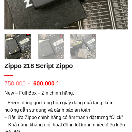
Zippo 218 Script Zippo
Giá
Giá
750.000
₫
600.000
₫
gốc
hiện
New – Full Box – Zin chính hãng.
là:
tại
750.000 ₫.
là:
– Được đóng gói trong hộp giấy dạng quà tặng, kèm
600.000 ₫.
hướng dẫn sử dụng và cảnh báo an toàn .
– Bật lửa Zippo chính hãng có âm thanh đặt trưng “Click”
– Khả năng kháng gió, hoạt động tốt trong nhiều điều kiện