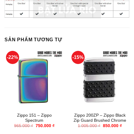
SẢN PHẨM TƯƠNG TỰ
-22%
-15%
Zippo 151 – Zippo
Zippo 200ZP – Zippo Black
Spectrum
Zip Guard Brushed Chrome
Giá
Giá
Giá
Giá
965.000
₫
750.000
₫
1.005.000
₫
850.000
₫
gốc
hiện
gốc
hiện
là:
tại
là:
tại