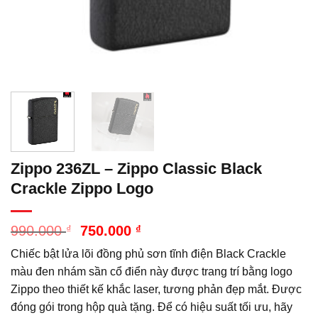
Zippo 236ZL – Zippo Classic Black
Crackle Zippo Logo
Giá
Giá
990.000
₫
750.000
₫
gốc
hiện
Chiếc bật lửa lõi đồng phủ sơn tĩnh điện Black Crackle
là:
tại
990.000 ₫.
là:
màu đen nhám sần cổ điển này được trang trí bằng logo
750.000 ₫.
Zippo theo thiết kế khắc laser, tương phản đẹp mắt. Được
đóng gói trong hộp quà tặng. Để có hiệu suất tối ưu, hãy