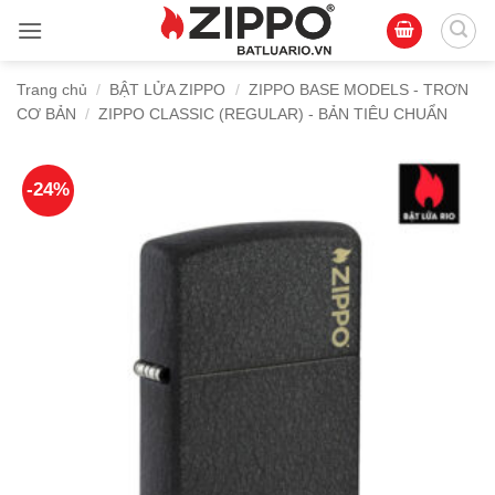
Bỏ
qua
nội
Trang chủ
/
BẬT LỬA ZIPPO
/
ZIPPO BASE MODELS - TRƠN
dung
CƠ BẢN
/
ZIPPO CLASSIC (REGULAR) - BẢN TIÊU CHUẨN
-24%