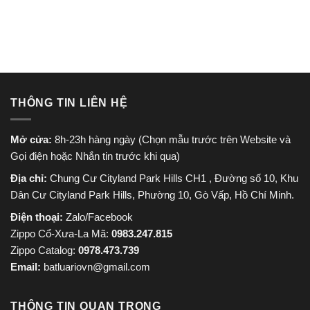
965.000 ₫.
là:
1.005.000 ₫.
là:
750.000 ₫.
850.00
THÔNG TIN LIÊN HỆ
Mở cửa:
8h-23h hàng ngày (Chọn mẫu trước trên Website và
Gọi điện hoặc Nhắn tin trước khi qua)
Địa chỉ:
Chung Cư Cityland Park Hills CH1 , Đường số 10, Khu
Dân Cư Cityland Park Hills, Phường 10, Gò Vấp, Hồ Chí Minh.
Điện thoại:
Zalo/Facebook
Zippo Cổ-Xưa-La Mã:
0983.247.815
Zippo Catalog:
0978.473.739
Email:
batluariovn@gmail.com
THÔNG TIN QUAN TRỌNG