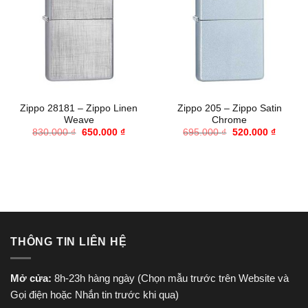
Zippo 28181 – Zippo Linen
Zippo 205 – Zippo Satin
Weave
Chrome
Giá
Giá
Giá
Giá
830.000
₫
650.000
₫
695.000
₫
520.000
₫
gốc
hiện
gốc
hiện
là:
tại
là:
tại
830.000 ₫.
là:
695.000 ₫.
là:
650.000 ₫.
520.000
THÔNG TIN LIÊN HỆ
Mở cửa:
8h-23h hàng ngày (Chọn mẫu trước trên Website và
Gọi điện hoặc Nhắn tin trước khi qua)