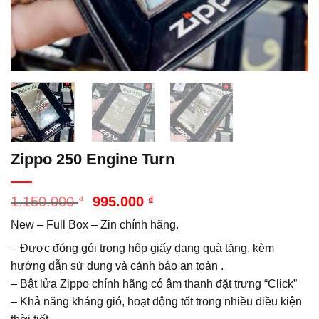
Zippo 250 Engine Turn
Giá
Giá
1.150.000
₫
995.000
₫
gốc
hiện
New – Full Box – Zin chính hãng.
là:
tại
1.150.000 ₫.
là:
– Được đóng gói trong hộp giấy dạng quà tặng, kèm
995.000 ₫.
hướng dẫn sử dụng và cảnh báo an toàn .
– Bật lửa Zippo chính hãng có âm thanh đặt trưng “Click”
– Khả năng kháng gió, hoạt động tốt trong nhiều điều kiện