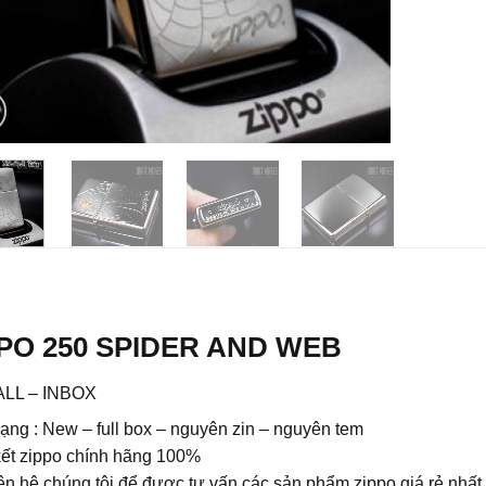
PO 250 SPIDER AND WEB
CALL – INBOX
rạng : New – full box – nguyên zin – nguyên tem
ết zippo chính hãng 100%
ên hệ chúng tôi để được tư vấn các sản phẩm zippo giá rẻ nhấ