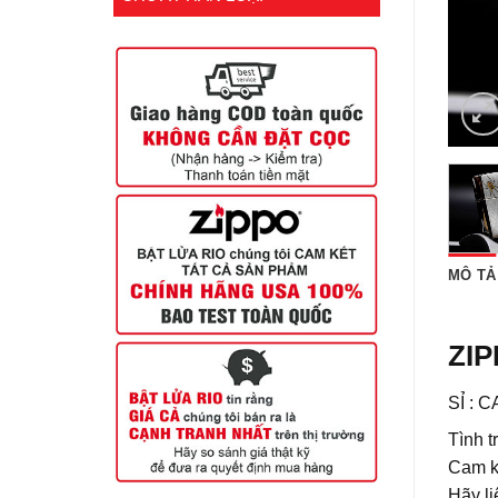
MÔ TẢ
ZIP
SỈ : 
Tình t
Cam k
Hãy li