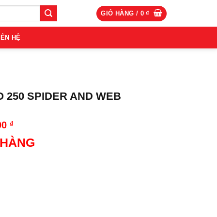
GIỎ HÀNG /
0
₫
IÊN HỆ
O 250 SPIDER AND WEB
00
₫
 HÀNG