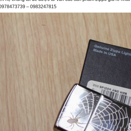
: 0978473739 – 0983247815