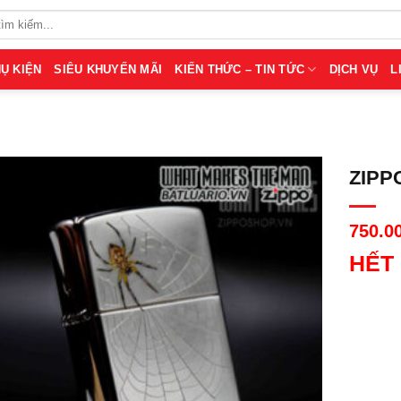
Ụ KIỆN
SIÊU KHUYẾN MÃI
KIẾN THỨC – TIN TỨC
DỊCH VỤ
L
ZIPP
750.0
HẾT