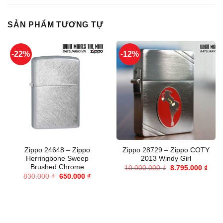
SẢN PHẨM TƯƠNG TỰ
-22%
-12%
Zippo 24648 – Zippo
Zippo 28729 – Zippo COTY
Herringbone Sweep
2013 Windy Girl
Brushed Chrome
Giá
Giá
10.000.000
₫
8.795.000
₫
gốc
hiện
Giá
Giá
830.000
₫
650.000
₫
là:
tại
gốc
hiện
10.000.000 ₫.
là:
là:
tại
8.79
830.000 ₫.
là:
650.000 ₫.