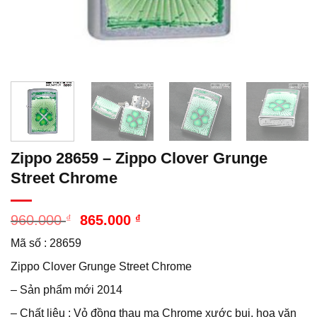
Zippo 28659 – Zippo Clover Grunge
Street Chrome
Giá
Giá
960.000
₫
865.000
₫
gốc
hiện
Mã số : 28659
là:
tại
960.000 ₫.
là:
Zippo Clover Grunge Street Chrome
865.000 ₫.
– Sản phẩm mới 2014
– Chất liệu : Vỏ đồng thau mạ Chrome xước bụi, hoa văn