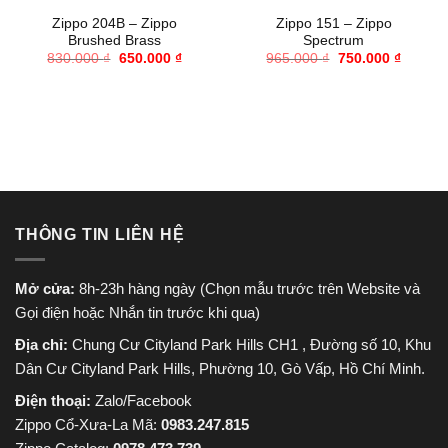
Zippo 204B – Zippo
Zippo 151 – Zippo
Brushed Brass
Spectrum
Giá
Giá
Giá
Giá
830.000
₫
650.000
₫
965.000
₫
750.000
₫
gốc
hiện
gốc
hiện
là:
tại
là:
tại
830.000 ₫.
là:
965.000 ₫.
là:
650.000 ₫.
750.000
THÔNG TIN LIÊN HỆ
Mở cửa:
8h-23h hàng ngày (Chọn mẫu trước trên Website và
Gọi điện hoặc Nhắn tin trước khi qua)
Địa chỉ:
Chung Cư Cityland Park Hills CH1 , Đường số 10, Khu
Dân Cư Cityland Park Hills, Phường 10, Gò Vấp, Hồ Chí Minh.
Điện thoại:
Zalo/Facebook
Zippo Cổ-Xưa-La Mã:
0983.247.815