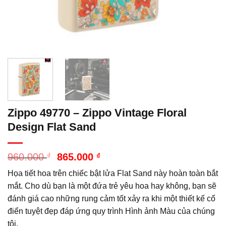
Zippo 49770 – Zippo Vintage Floral
Design Flat Sand
Giá
Giá
960.000
₫
865.000
₫
gốc
hiện
Họa tiết hoa trên chiếc bật lửa Flat Sand này hoàn toàn bắt
là:
tại
960.000 ₫.
là:
mắt. Cho dù bạn là một đứa trẻ yêu hoa hay không, bạn sẽ
865.000 ₫.
đánh giá cao những rung cảm tốt xảy ra khi một thiết kế cổ
điển tuyệt đẹp đáp ứng quy trình Hình ảnh Màu của chúng
tôi.