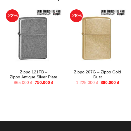
-22%
-28%
Zippo 121FB –
Zippo 207G – Zippo Gold
Zippo Antique Silver Plate
Dust
Giá
Giá
Giá
Giá
965.000
₫
750.000
₫
1.225.000
₫
880.000
₫
gốc
hiện
gốc
hiện
là:
tại
là:
tại
965.000 ₫.
là:
1.225.000 ₫.
là:
750.000 ₫.
880.00