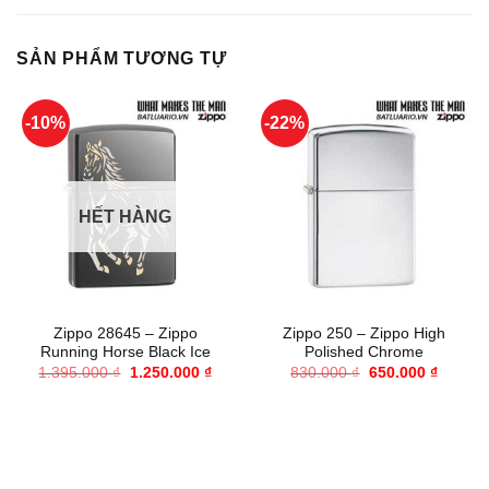
SẢN PHẨM TƯƠNG TỰ
-10%
-22%
HẾT HÀNG
Zippo 28645 – Zippo
Zippo 250 – Zippo High
Running Horse Black Ice
Polished Chrome
Giá
Giá
Giá
Giá
1.395.000
₫
1.250.000
₫
830.000
₫
650.000
₫
gốc
hiện
gốc
hiện
là:
tại
là:
tại
1.395.000 ₫.
là:
830.000 ₫.
là:
1.250.000 ₫.
650.000