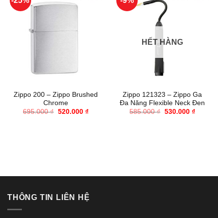
-25%
-9%
HẾT HÀNG
Zippo 200 – Zippo Brushed
Zippo 121323 – Zippo Ga
Chrome
Đa Năng Flexible Neck Đen
Giá
Giá
Giá
Giá
695.000
₫
520.000
₫
585.000
₫
530.000
₫
gốc
hiện
gốc
hiện
là:
tại
là:
tại
695.000 ₫.
là:
585.000 ₫.
là:
520.000 ₫.
530.000
THÔNG TIN LIÊN HỆ