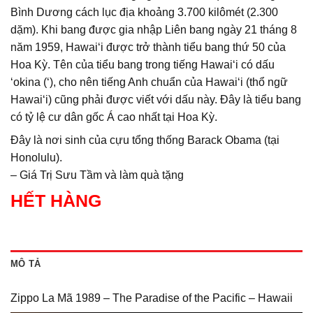
Bình Dương cách lục địa khoảng 3.700 kilômét (2.300
dặm). Khi bang được gia nhập Liên bang ngày 21 tháng 8
năm 1959, Hawaiʻi được trở thành tiểu bang thứ 50 của
Hoa Kỳ. Tên của tiểu bang trong tiếng Hawaiʻi có dấu
ʻokina (ʻ), cho nên tiếng Anh chuẩn của Hawaiʻi (thổ ngữ
Hawaiʻi) cũng phải được viết với dấu này. Đây là tiểu bang
có tỷ lệ cư dân gốc Á cao nhất tại Hoa Kỳ.
Đây là nơi sinh của cựu tổng thống Barack Obama (tại
Honolulu).
– Giá Trị Sưu Tầm và làm quà tặng
HẾT HÀNG
MÔ TẢ
Zippo La Mã 1989 – The Paradise of the Pacific – Hawaii