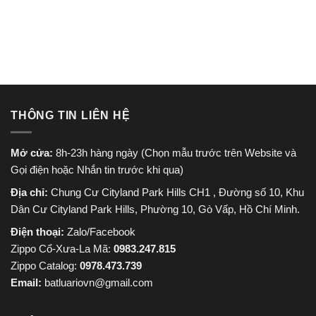
là:
tại
là:
tại
830.000 ₫.
là:
965.000 ₫.
là:
650.000 ₫.
750.000
THÔNG TIN LIÊN HỆ
Mở cửa:
8h-23h hàng ngày (Chọn mẫu trước trên Website và
Gọi điện hoặc Nhắn tin trước khi qua)
Địa chỉ:
Chung Cư Cityland Park Hills CH1 , Đường số 10, Khu
Dân Cư Cityland Park Hills, Phường 10, Gò Vấp, Hồ Chí Minh.
Điện thoại:
Zalo/Facebook
Zippo Cổ-Xưa-La Mã:
0983.247.815
Zippo Catalog:
0978.473.739
Email:
batluariovn@gmail.com