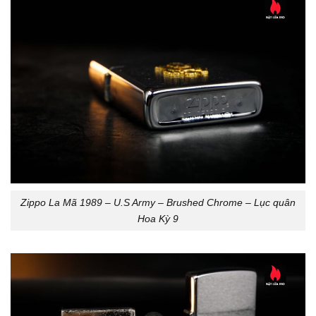
Zippo La Mã 1989 – U.S Army – Brushed Chrome – Lục quân
Hoa Kỳ 9