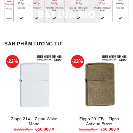
SẢN PHẨM TƯƠNG TỰ
-22%
-22%
Zippo 214 – Zippo White
Zippo 201FB – Zippo
Matte
Antique Brass
Giá
Giá
Giá
Giá
830.000
₫
650.000
₫
965.000
₫
750.000
₫
gốc
hiện
gốc
hiện