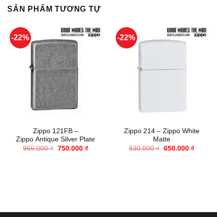
SẢN PHẨM TƯƠNG TỰ
-22%
-22%
Zippo 121FB –
Zippo 214 – Zippo White
Zippo Antique Silver Plate
Matte
Giá
Giá
Giá
Giá
965.000
₫
750.000
₫
830.000
₫
650.000
₫
gốc
hiện
gốc
hiện
là:
tại
là:
tại
965.000 ₫.
là:
830.000 ₫.
là:
750.000 ₫.
650.000