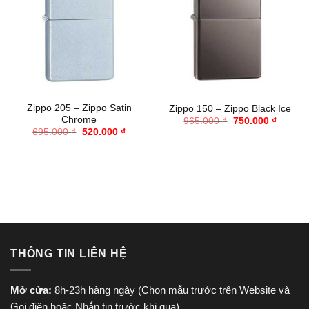
Zippo 205 – Zippo Satin
Zippo 150 – Zippo Black Ice
Chrome
Giá
Giá
965.000
₫
750.000
₫
gốc
hiện
Giá
Giá
695.000
₫
520.000
₫
là:
tại
gốc
hiện
965.000 ₫.
là:
là:
tại
750.000
695.000 ₫.
là:
520.000 ₫.
THÔNG TIN LIÊN HỆ
Mở cửa:
8h-23h hàng ngày (Chọn mẫu trước trên Website và
Gọi điện hoặc Nhắn tin trước khi qua)