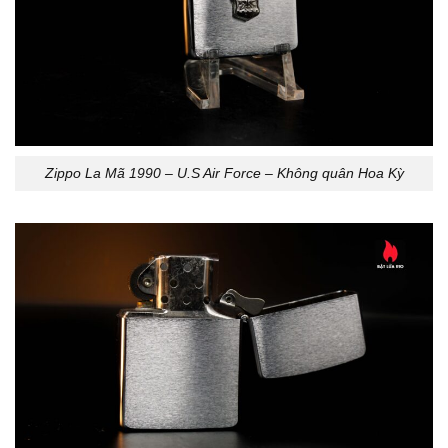
Zippo La Mã 1990 – U.S Air Force – Không quân Hoa Kỳ