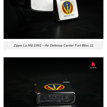
Zippo La Mã 1991 – Air Defense Center Fort Bliss 11