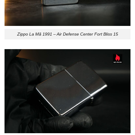
Zippo La Mã 1991 – Air Defense Center Fort Bliss 15