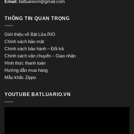
Email:
batluariovn@gmail.com
THÔNG TIN QUAN TRỌNG
Giới thiệu về Bật Lửa RIO
Chính sách bảo mật
Chính sách bảo hành – Đổi trả
Chính sách vận chuyển – Giao nhận
Hình thức thanh toán
Hướng dẫn mua hàng
Mẫu khắc Zippo
YOUTUBE BATLUARIO.VN