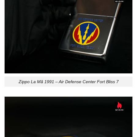
Zippo La Mã 1991 – Air Defense Center Fort Bliss 7