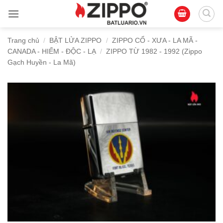
Bỏ
qua
nội
Trang chủ
/
BẬT LỬA ZIPPO
/
ZIPPO CỔ - XƯA - LA MÃ -
dung
CANADA - HIẾM - ĐỘC - LẠ
/
ZIPPO TỪ 1982 - 1992 (Zippo
Gạch Huyền - La Mã)