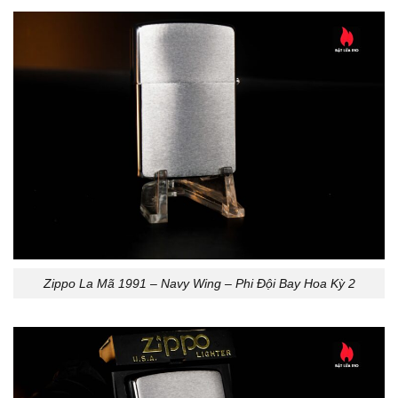
Zippo La Mã 1991 – Navy Wing – Phi Đội Bay Hoa Kỳ 2