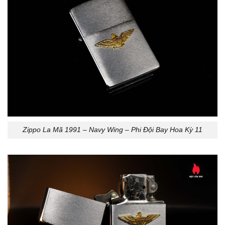
Zippo La Mã 1991 – Navy Wing – Phi Đội Bay Hoa Kỳ 11