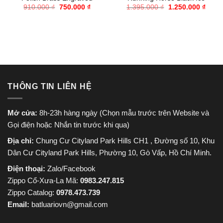
Giá
Giá
Giá
Giá
910.000
₫
750.000
₫
1.395.000
₫
1.250.000
₫
gốc
hiện
gốc
hiện
là:
tại
là:
tại
910.000 ₫.
là:
1.395.000 ₫.
là:
750.000 ₫.
1.250
THÔNG TIN LIÊN HỆ
Mở cửa:
8h-23h hàng ngày (Chọn mẫu trước trên Website và
Gọi điện hoặc Nhắn tin trước khi qua)
Địa chỉ:
Chung Cư Cityland Park Hills CH1 , Đường số 10, Khu
Dân Cư Cityland Park Hills, Phường 10, Gò Vấp, Hồ Chí Minh.
Điện thoại:
Zalo/Facebook
Zippo Cổ-Xưa-La Mã:
0983.247.815
Zippo Catalog:
0978.473.739
Email:
batluariovn@gmail.com