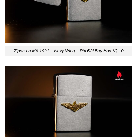
Zippo La Mã 1991 – Navy Wing – Phi Đội Bay Hoa Kỳ 10