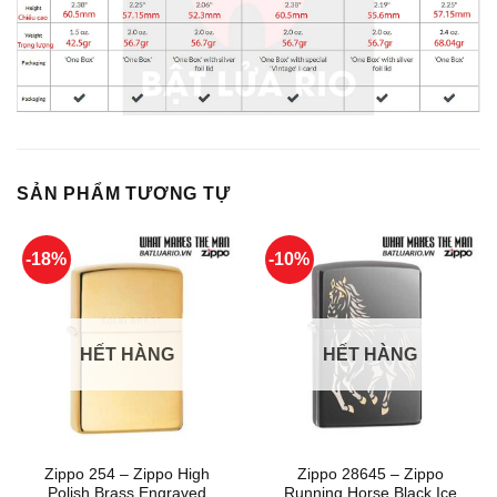
SẢN PHẨM TƯƠNG TỰ
-18%
-10%
HẾT HÀNG
HẾT HÀNG
Zippo 254 – Zippo High
Zippo 28645 – Zippo
Polish Brass Engraved
Running Horse Black Ice