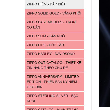
ZIPPO HIẾM - ĐẶC BIỆT
ZIPPO SOLID GOLD - VÀNG KHỐI
ZIPPO BASE MODELS - TRƠN
CƠ BẢN
ZIPPO SLIM - BẢN NHỎ
ZIPPO PIPE - HÚT TẨU
ZIPPO HARLEY - DAVIDSON®
ZIPPO OUT CATALOG - THIẾT KẾ
ZIN HÃNG THEO CHỦ ĐỀ
ZIPPO ANNIVERSARY - LIMITED
EDITION - PHIÊN BẢN KỶ NIỆM -
GIỚI HẠN
ZIPPO STERLING SILVER - BẠC
KHỐI
ZIPPO CATALOG - HÌNH TRANG