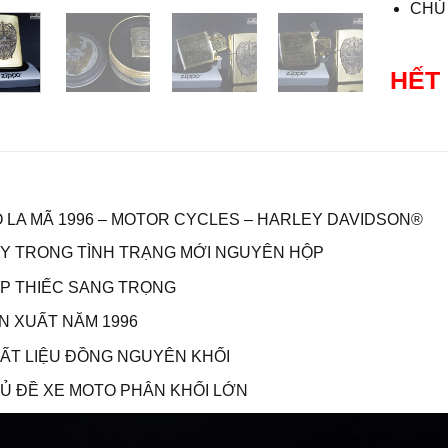
CHỦ
HẾT
O LA MÃ 1996 – MOTOR CYCLES – HARLEY DAVIDSON®
Y TRONG TÌNH TRẠNG MỚI NGUYÊN HỘP
P THIẾC SANG TRỌNG
N XUẤT NĂM 1996
ẤT LIỆU ĐỒNG NGUYÊN KHỐI
Ủ ĐỀ XE MOTO PHÂN KHỐI LỚN