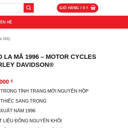
GIỎ HÀNG /
0
₫
IÊN HỆ
La Mã)
O LA MÃ 1996 – MOTOR CYCLES
RLEY DAVIDSON®
.000
₫
 TRONG TÌNH TRẠNG MỚI NGUYÊN HỘP
 THIẾC SANG TRỌNG
 XUẤT NĂM 1996
T LIỆU ĐỒNG NGUYÊN KHỐI