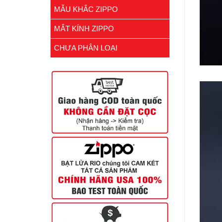
MẪU KHẮC ZIPPO
MẮT KÍNH ZIPPO
CHƯA PHÂN LOẠI