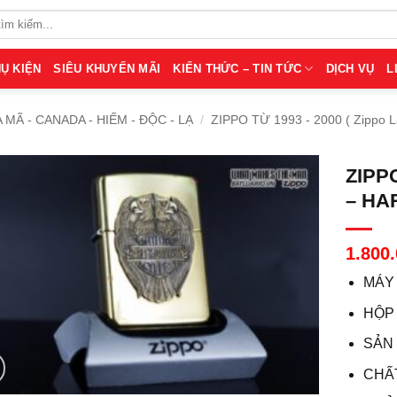
Ụ KIỆN
SIÊU KHUYẾN MÃI
KIẾN THỨC – TIN TỨC
DỊCH VỤ
L
A MÃ - CANADA - HIẾM - ĐỘC - LẠ
/
ZIPPO TỪ 1993 - 2000 ( Zippo 
ZIPP
– HA
1.800
MÁY
HỘP
SẢN
CHẤ