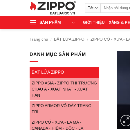
Bỏ
Tìm
qua
kiếm:
nội
SẢN PHẨM
GIỚI THIỆU
XĂNG & PH
dung
Trang chủ
/
BẬT LỬA ZIPPO
/
ZIPPO CỔ - XƯA - L
DANH MỤC SẢN PHẨM
BẬT LỬA ZIPPO
ZIPPO ASIA - ZIPPO THỊ TRƯỜNG
CHÂU Á - XUẤT NHẬT - XUẤT
HÀN
ZIPPO ARMOR VỎ DÀY TRANG
TRÍ
ZIPPO CỔ - XƯA - LA MÃ -
CANADA - HIẾM - ĐỘC - LẠ