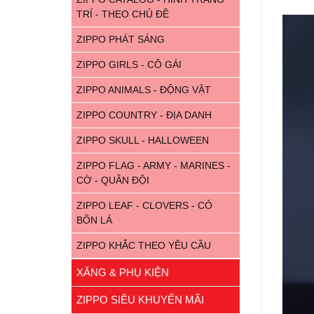
TRÍ - THEO CHỦ ĐỀ
ZIPPO PHÁT SÁNG
ZIPPO GIRLS - CÔ GÁI
ZIPPO ANIMALS - ĐỘNG VẬT
ZIPPO COUNTRY - ĐỊA DANH
ZIPPO SKULL - HALLOWEEN
ZIPPO FLAG - ARMY - MARINES -
CỜ - QUÂN ĐỘI
ZIPPO LEAF - CLOVERS - CỎ
BỐN LÁ
ZIPPO KHẮC THEO YÊU CẦU
XĂNG & PHỤ KIỆN
ZIPPO SIÊU KHUYẾN MÃI