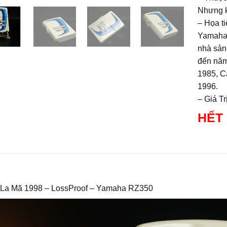
Nhưng k
– Họa ti
Yamaha 
nhà sản
đến năm
1985, C
1996.
– Giá T
HẾT
 La Mã 1998 – LossProof – Yamaha RZ350