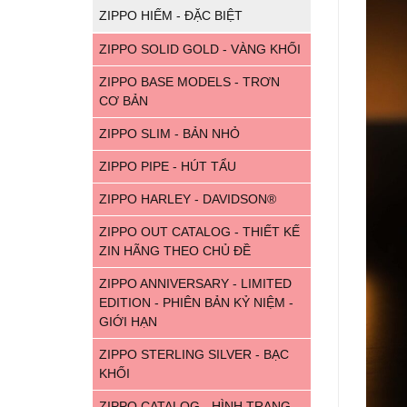
ZIPPO HIẾM - ĐẶC BIỆT
ZIPPO SOLID GOLD - VÀNG KHỐI
ZIPPO BASE MODELS - TRƠN
CƠ BẢN
ZIPPO SLIM - BẢN NHỎ
ZIPPO PIPE - HÚT TẨU
ZIPPO HARLEY - DAVIDSON®
ZIPPO OUT CATALOG - THIẾT KẾ
ZIN HÃNG THEO CHỦ ĐỀ
ZIPPO ANNIVERSARY - LIMITED
EDITION - PHIÊN BẢN KỶ NIỆM -
GIỚI HẠN
ZIPPO STERLING SILVER - BẠC
KHỐI
ZIPPO CATALOG - HÌNH TRANG