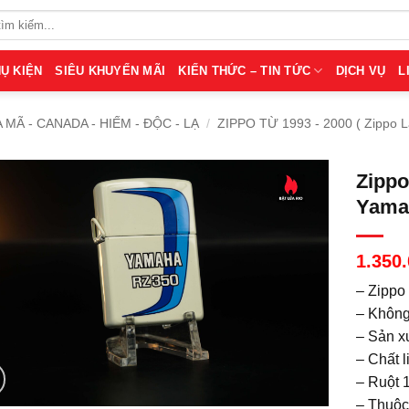
Ụ KIỆN
SIÊU KHUYẾN MÃI
KIẾN THỨC – TIN TỨC
DỊCH VỤ
L
A MÃ - CANADA - HIẾM - ĐỘC - LẠ
/
ZIPPO TỪ 1993 - 2000 ( Zippo 
Zippo
Yama
1.350
– Zippo
– Không
– Sản x
– Chất 
– Ruột 
– Thuộc 