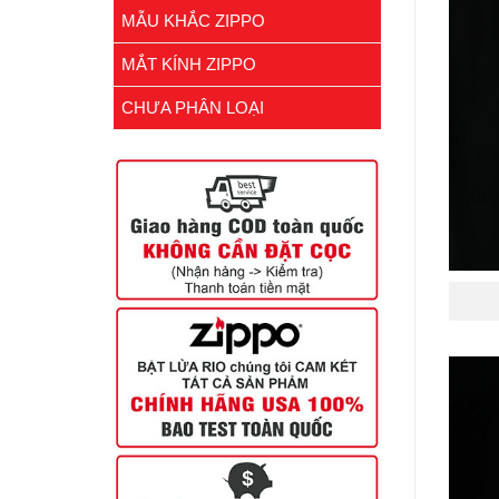
MẪU KHẮC ZIPPO
MẮT KÍNH ZIPPO
CHƯA PHÂN LOẠI