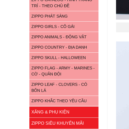
TRÍ - THEO CHỦ ĐỀ
ZIPPO PHÁT SÁNG
ZIPPO GIRLS - CÔ GÁI
ZIPPO ANIMALS - ĐỘNG VẬT
ZIPPO COUNTRY - ĐỊA DANH
ZIPPO SKULL - HALLOWEEN
ZIPPO FLAG - ARMY - MARINES -
CỜ - QUÂN ĐỘI
ZIPPO LEAF - CLOVERS - CỎ
BỐN LÁ
ZIPPO KHẮC THEO YÊU CẦU
XĂNG & PHỤ KIỆN
ZIPPO SIÊU KHUYẾN MÃI