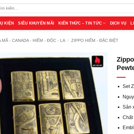
Ụ KIỆN
SIÊU KHUYẾN MÃI
KIẾN THỨC – TIN TỨC
DỊCH VỤ
L
A MÃ - CANADA - HIẾM - ĐỘC - LẠ
/
ZIPPO HIẾM - ĐẶC BIỆT
Zippo
Pewte
Set Z
Nguy
Sản 
Chất 
Embl