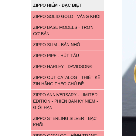
ZIPPO HIẾM - ĐẶC BIỆT
ZIPPO SOLID GOLD - VÀNG KHỐI
ZIPPO BASE MODELS - TRƠN
CƠ BẢN
ZIPPO SLIM - BẢN NHỎ
ZIPPO PIPE - HÚT TẨU
ZIPPO HARLEY - DAVIDSON®
ZIPPO OUT CATALOG - THIẾT KẾ
ZIN HÃNG THEO CHỦ ĐỀ
ZIPPO ANNIVERSARY - LIMITED
EDITION - PHIÊN BẢN KỶ NIỆM -
GIỚI HẠN
ZIPPO STERLING SILVER - BẠC
KHỐI
ZIPPO CATALOG - HÌNH TRANG