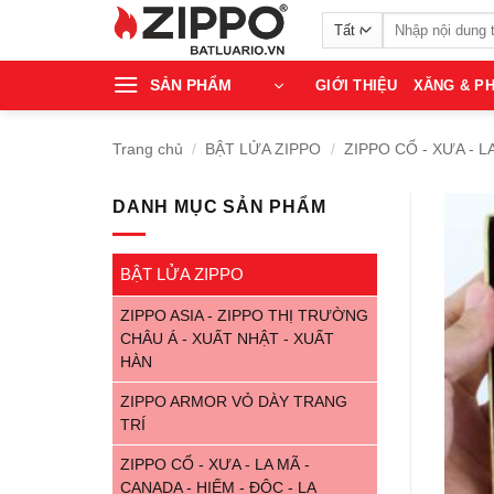
Bỏ
Tìm
qua
kiếm:
nội
SẢN PHẨM
GIỚI THIỆU
XĂNG & PH
dung
Trang chủ
/
BẬT LỬA ZIPPO
/
ZIPPO CỔ - XƯA - L
DANH MỤC SẢN PHẨM
BẬT LỬA ZIPPO
ZIPPO ASIA - ZIPPO THỊ TRƯỜNG
CHÂU Á - XUẤT NHẬT - XUẤT
HÀN
ZIPPO ARMOR VỎ DÀY TRANG
TRÍ
ZIPPO CỔ - XƯA - LA MÃ -
CANADA - HIẾM - ĐỘC - LẠ