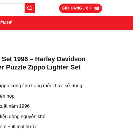
GIỎ HÀNG /
0
₫
IÊN HỆ
 Set 1996 – Harley Davidson
r Puzzle Zippo Lighter Set
ippo trong tình trạng mới chưa sử dụng
ên hộp
xuất năm 1996
liệu đồng nguyên khối
em Full mặt trước