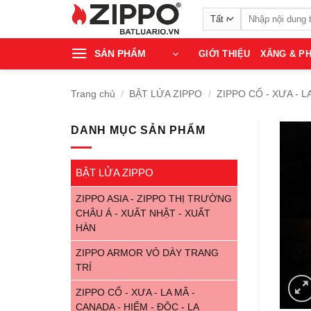
Bỏ
Tìm
qua
kiếm:
nội
SẢN PHẨM
GIỚI THIỆU
XĂNG & PH
dung
Trang chủ
/
BẬT LỬA ZIPPO
/
ZIPPO CỔ - XƯA - L
DANH MỤC SẢN PHẨM
BẬT LỬA ZIPPO
ZIPPO ASIA - ZIPPO THỊ TRƯỜNG
CHÂU Á - XUẤT NHẬT - XUẤT
HÀN
ZIPPO ARMOR VỎ DÀY TRANG
TRÍ
ZIPPO CỔ - XƯA - LA MÃ -
CANADA - HIẾM - ĐỘC - LẠ