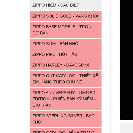
ZIPPO HIẾM - ĐẶC BIỆT
ZIPPO SOLID GOLD - VÀNG KHỐI
ZIPPO BASE MODELS - TRƠN
CƠ BẢN
ZIPPO SLIM - BẢN NHỎ
ZIPPO PIPE - HÚT TẨU
ZIPPO HARLEY - DAVIDSON®
ZIPPO OUT CATALOG - THIẾT KẾ
ZIN HÃNG THEO CHỦ ĐỀ
ZIPPO ANNIVERSARY - LIMITED
EDITION - PHIÊN BẢN KỶ NIỆM -
GIỚI HẠN
ZIPPO STERLING SILVER - BẠC
KHỐI
ZIPPO CATALOG - HÌNH TRANG