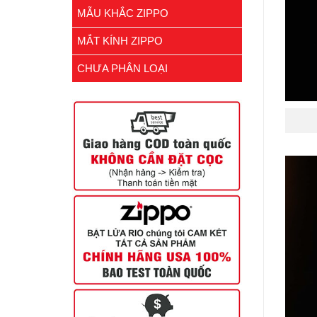
MẪU KHẮC ZIPPO
MẮT KÍNH ZIPPO
CHƯA PHÂN LOẠI