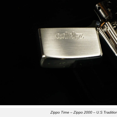
Zippo Time – Zippo 2000 – U.S Traditio