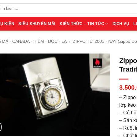
Ụ KIỆN
SIÊU KHUYẾN MÃI
KIẾN THỨC – TIN TỨC
DỊCH VỤ
L
A MÃ - CANADA - HIẾM - ĐỘC - LẠ
/
ZIPPO TỪ 2001 - NAY (Zippo Đờ
Zippo
Tradi
3.500
– Zippo
lớp keo
– Có hộ
– Sản x
– Ruột t
– Chất l