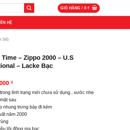
GIỎ HÀNG /
0
₫
IÊN HỆ
i Số)
 Time – Zippo 2000 – U.S
tional – Lacke Bạc
.000
₫
 trong tình trạng mới chưa sử dụng , xước nhẹ
 mặt sau
p nhung trưng bày đi kèm
uất năm 2000
rùng
iệu lõi đồng mạ bạc