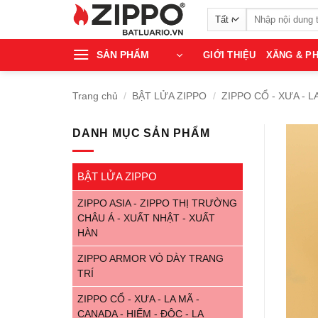
Bỏ
Tìm
qua
kiếm:
nội
SẢN PHẨM
GIỚI THIỆU
XĂNG & PH
dung
Trang chủ
/
BẬT LỬA ZIPPO
/
ZIPPO CỔ - XƯA - L
DANH MỤC SẢN PHẨM
BẬT LỬA ZIPPO
ZIPPO ASIA - ZIPPO THỊ TRƯỜNG
CHÂU Á - XUẤT NHẬT - XUẤT
HÀN
ZIPPO ARMOR VỎ DÀY TRANG
TRÍ
ZIPPO CỔ - XƯA - LA MÃ -
CANADA - HIẾM - ĐỘC - LẠ