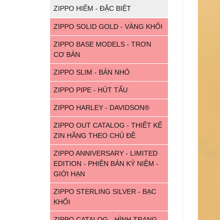
ZIPPO HIẾM - ĐẶC BIỆT
ZIPPO SOLID GOLD - VÀNG KHỐI
ZIPPO BASE MODELS - TRƠN
CƠ BẢN
ZIPPO SLIM - BẢN NHỎ
ZIPPO PIPE - HÚT TẨU
ZIPPO HARLEY - DAVIDSON®
ZIPPO OUT CATALOG - THIẾT KẾ
ZIN HÃNG THEO CHỦ ĐỀ
ZIPPO ANNIVERSARY - LIMITED
EDITION - PHIÊN BẢN KỶ NIỆM -
GIỚI HẠN
ZIPPO STERLING SILVER - BẠC
KHỐI
ZIPPO CATALOG - HÌNH TRANG