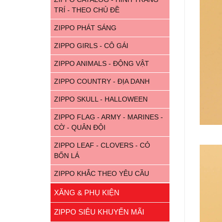
TRÍ - THEO CHỦ ĐỀ
ZIPPO PHÁT SÁNG
ZIPPO GIRLS - CÔ GÁI
ZIPPO ANIMALS - ĐỘNG VẬT
ZIPPO COUNTRY - ĐỊA DANH
ZIPPO SKULL - HALLOWEEN
ZIPPO FLAG - ARMY - MARINES -
CỜ - QUÂN ĐỘI
ZIPPO LEAF - CLOVERS - CỎ
BỐN LÁ
ZIPPO KHẮC THEO YÊU CẦU
XĂNG & PHỤ KIỆN
ZIPPO SIÊU KHUYẾN MÃI