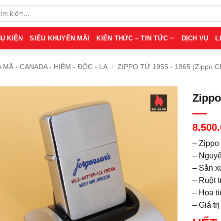
Ụ KIỆN
SIÊU KHUYẾN MÃI
KIẾN THỨC – TIN TỨC
DỊCH VỤ
L
A MÃ - CANADA - HIẾM - ĐỘC - LẠ
/
ZIPPO TỪ 1955 - 1965 (Zippo C
Zippo
8.500
– Zippo
– Nguyê
– Sản x
– Ruột t
– Họa t
– Giá tr