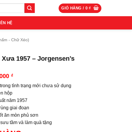
GIỎ HÀNG /
0
₫
IÊN HỆ
hấm - Chữ Xéo)
 Xưa 1957 – Jorgensen’s
.000
₫
 trong tình trạng mới chưa sử dụng
n hộp
uất năm 1957
rùng giai đoạn
iết ăn mòn phủ sơn
ị sưu tầm và làm quà tặng