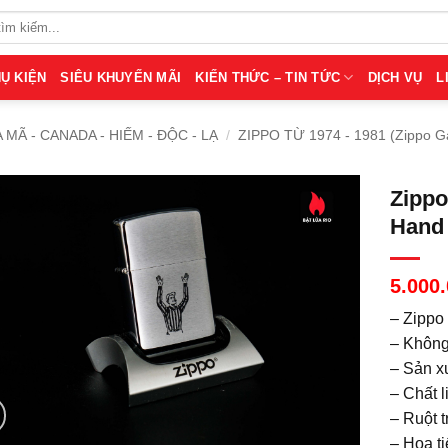
Ụ KIỆN
SIÊU KHUYẾN MÃI
KIẾN THỨC – TIN TỨC
DỊCH VỤ
L
A MÃ - CANADA - HIẾM - ĐỘC - LẠ
/
ZIPPO TỪ 1974 - 1981 (Zippo G
Zippo
Hand 
5.000
– Zippo
– Không
– Sản x
– Chất 
– Ruột t
– Họa t