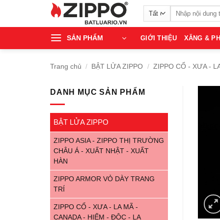
Bỏ
Tìm
qua
kiếm:
nội
SẢN PHẨM
GIỚI THIỆU
XĂNG & PH
dung
Trang chủ
/
BẬT LỬA ZIPPO
/
ZIPPO CỔ - XƯA - L
DANH MỤC SẢN PHẨM
BẬT LỬA ZIPPO
ZIPPO ASIA - ZIPPO THỊ TRƯỜNG
CHÂU Á - XUẤT NHẬT - XUẤT
HÀN
ZIPPO ARMOR VỎ DÀY TRANG
TRÍ
ZIPPO CỔ - XƯA - LA MÃ -
CANADA - HIẾM - ĐỘC - LẠ