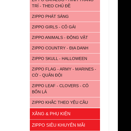
TRÍ - THEO CHỦ ĐỀ
ZIPPO PHÁT SÁNG
ZIPPO GIRLS - CÔ GÁI
ZIPPO ANIMALS - ĐỘNG VẬT
ZIPPO COUNTRY - ĐỊA DANH
ZIPPO SKULL - HALLOWEEN
ZIPPO FLAG - ARMY - MARINES -
CỜ - QUÂN ĐỘI
ZIPPO LEAF - CLOVERS - CỎ
BỐN LÁ
ZIPPO KHẮC THEO YÊU CẦU
XĂNG & PHỤ KIỆN
ZIPPO SIÊU KHUYẾN MÃI