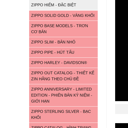
ZIPPO HIẾM - ĐẶC BIỆT
ZIPPO SOLID GOLD - VÀNG KHỐI
ZIPPO BASE MODELS - TRƠN
CƠ BẢN
ZIPPO SLIM - BẢN NHỎ
ZIPPO PIPE - HÚT TẨU
ZIPPO HARLEY - DAVIDSON®
ZIPPO OUT CATALOG - THIẾT KẾ
ZIN HÃNG THEO CHỦ ĐỀ
ZIPPO ANNIVERSARY - LIMITED
EDITION - PHIÊN BẢN KỶ NIỆM -
GIỚI HẠN
ZIPPO STERLING SILVER - BẠC
KHỐI
ZIPPO CATALOG - HÌNH TRANG