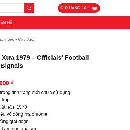
GIỎ HÀNG /
0
₫
IÊN HỆ
ạch Sắc - Chữ Xéo)
 Xưa 1979 – Officials’ Football
Signals
.000
₫
 trong tình trạng mới chưa sử dụng
 hộp
uất năm 1979
liệu vỏ đồng mạ chrome
rùng giai đoạn
iết ăn mòn phủ sơn