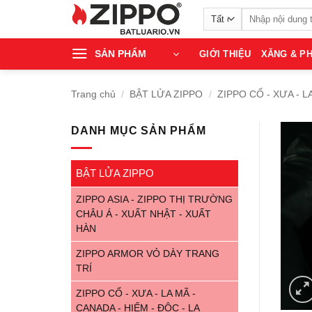
Bỏ
Tìm
qua
kiếm:
nội
SẢN PHẨM
GIỚI THIỆU
XĂNG & PH
dung
Trang chủ
/
BẬT LỬA ZIPPO
/
ZIPPO CỔ - XƯA - L
DANH MỤC SẢN PHẨM
BẬT LỬA ZIPPO
ZIPPO ASIA - ZIPPO THỊ TRƯỜNG
CHÂU Á - XUẤT NHẬT - XUẤT
HÀN
ZIPPO ARMOR VỎ DÀY TRANG
TRÍ
ZIPPO CỔ - XƯA - LA MÃ -
CANADA - HIẾM - ĐỘC - LẠ