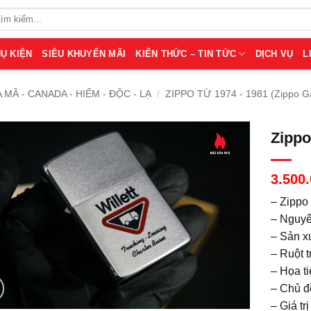
Ụ KIỆN
SIÊU KHUYẾN MÃI
KIẾN THỨC – TIN TỨC
DỊCH VỤ
L
A MÃ - CANADA - HIẾM - ĐỘC - LẠ
/
ZIPPO TỪ 1974 - 1981 (Zippo G
Zippo
3.500
– Zippo
– Nguyê
– Sản x
– Ruột t
– Họa t
– Chủ đề
– Giá tr