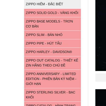
ZIPPO HIẾM - ĐẶC BIỆT
ZIPPO SOLID GOLD - VÀNG KHỐI
ZIPPO BASE MODELS - TRƠN
CƠ BẢN
ZIPPO SLIM - BẢN NHỎ
ZIPPO PIPE - HÚT TẨU
ZIPPO HARLEY - DAVIDSON®
ZIPPO OUT CATALOG - THIẾT KẾ
ZIN HÃNG THEO CHỦ ĐỀ
ZIPPO ANNIVERSARY - LIMITED
EDITION - PHIÊN BẢN KỶ NIỆM -
GIỚI HẠN
ZIPPO STERLING SILVER - BẠC
KHỐI
ZIPPO CATALOG - HÌNH TRANG