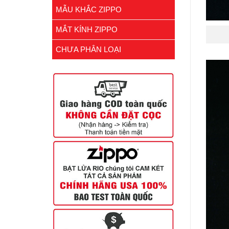
MẪU KHẮC ZIPPO
MẮT KÍNH ZIPPO
CHƯA PHÂN LOẠI