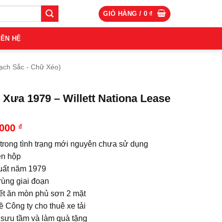
GIỎ HÀNG /
0
₫
IÊN HỆ
ạch Sắc - Chữ Xéo)
 Xưa 1979 – Willett Nationa Lease
.000
₫
 trong tình trạng mới nguyên chưa sử dụng
n hộp
uất năm 1979
rùng giai đoạn
iết ăn mòn phủ sơn 2 mặt
 Công ty cho thuê xe tải
ị sưu tầm và làm quà tặng