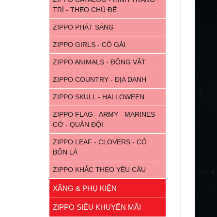
TRÍ - THEO CHỦ ĐỀ
ZIPPO PHÁT SÁNG
ZIPPO GIRLS - CÔ GÁI
ZIPPO ANIMALS - ĐỘNG VẬT
ZIPPO COUNTRY - ĐỊA DANH
ZIPPO SKULL - HALLOWEEN
ZIPPO FLAG - ARMY - MARINES -
CỜ - QUÂN ĐỘI
ZIPPO LEAF - CLOVERS - CỎ
BỐN LÁ
ZIPPO KHẮC THEO YÊU CẦU
XĂNG & PHỤ KIỆN
ZIPPO SIÊU KHUYẾN MÃI