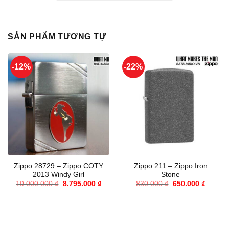
SẢN PHẨM TƯƠNG TỰ
-12%
-22%
Zippo 28729 – Zippo COTY
Zippo 211 – Zippo Iron
2013 Windy Girl
Stone
Giá
Giá
Giá
Giá
10.000.000
₫
8.795.000
₫
830.000
₫
650.000
₫
gốc
hiện
gốc
hiện
là:
tại
là:
tại
10.000.000 ₫.
là:
830.000 ₫.
là:
8.795.000 ₫.
650.000