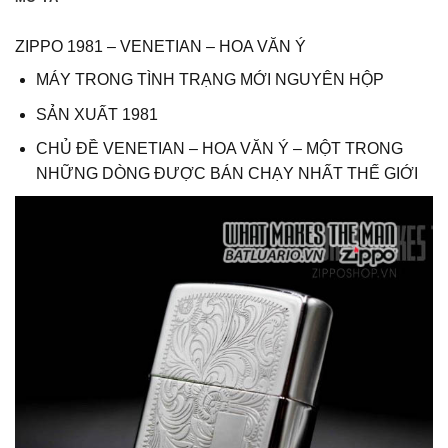
ZIPPO 1981 – VENETIAN – HOA VĂN Ý
MÁY TRONG TÌNH TRẠNG MỚI NGUYÊN HỘP
SẢN XUẤT 1981
CHỦ ĐỀ VENETIAN – HOA VĂN Ý – MỘT TRONG
NHỮNG DÒNG ĐƯỢC BÁN CHẠY NHẤT THẾ GIỚI