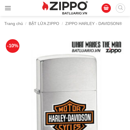
Bỏ
qua
nội
Trang chủ
/
BẬT LỬA ZIPPO
/
ZIPPO HARLEY - DAVIDSON®
dung
-10%