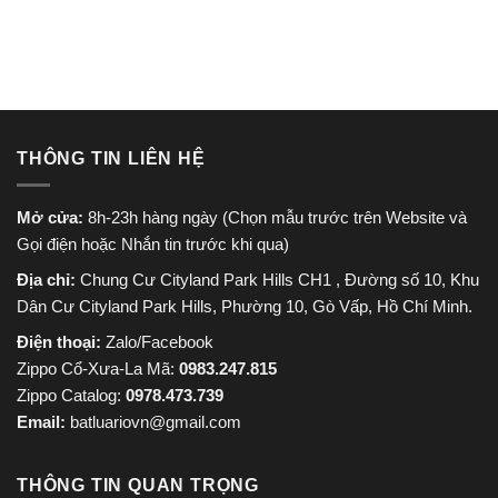
965.000 ₫.
là:
830.000 ₫.
là:
750.000 ₫.
650.000
THÔNG TIN LIÊN HỆ
Mở cửa:
8h-23h hàng ngày (Chọn mẫu trước trên Website và
Gọi điện hoặc Nhắn tin trước khi qua)
Địa chỉ:
Chung Cư Cityland Park Hills CH1 , Đường số 10, Khu
Dân Cư Cityland Park Hills, Phường 10, Gò Vấp, Hồ Chí Minh.
Điện thoại:
Zalo/Facebook
Zippo Cổ-Xưa-La Mã:
0983.247.815
Zippo Catalog:
0978.473.739
Email:
batluariovn@gmail.com
THÔNG TIN QUAN TRỌNG