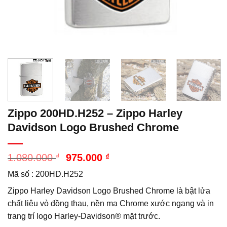
Zippo 200HD.H252 – Zippo Harley
Davidson Logo Brushed Chrome
Giá
Giá
1.080.000
₫
975.000
₫
gốc
hiện
Mã số : 200HD.H252
là:
tại
1.080.000 ₫.
là:
Zippo Harley Davidson Logo Brushed Chrome là bật lửa
975.000 ₫.
chất liệu vỏ đồng thau, nền mạ Chrome xước ngang và in
trang trí logo Harley-Davidson® mặt trước.