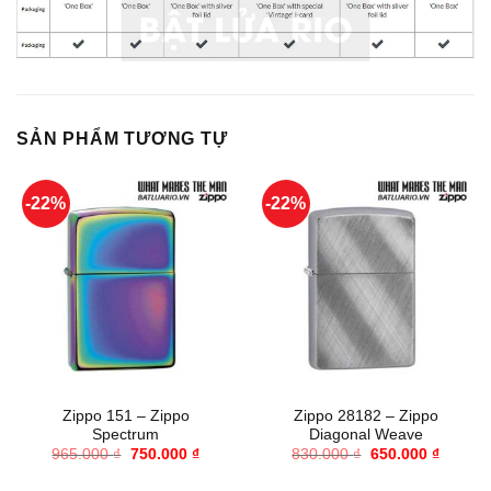
SẢN PHẨM TƯƠNG TỰ
-22%
-22%
Zippo 151 – Zippo
Zippo 28182 – Zippo
Spectrum
Diagonal Weave
Giá
Giá
Giá
Giá
965.000
₫
750.000
₫
830.000
₫
650.000
₫
gốc
hiện
gốc
hiện
là:
tại
là:
tại